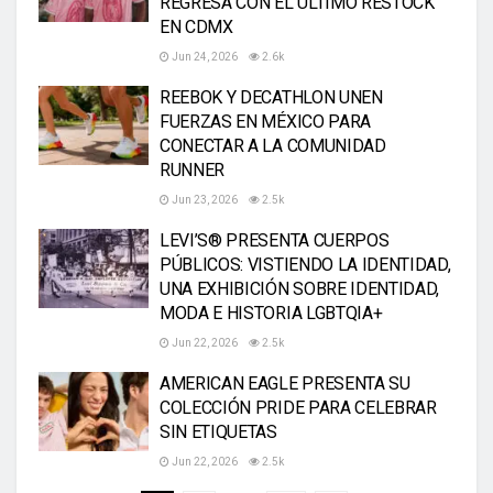
REGRESA CON EL ÚLTIMO RESTOCK
EN CDMX
Jun 24, 2026
2.6k
REEBOK Y DECATHLON UNEN
FUERZAS EN MÉXICO PARA
CONECTAR A LA COMUNIDAD
RUNNER
Jun 23, 2026
2.5k
LEVI’S® PRESENTA CUERPOS
PÚBLICOS: VISTIENDO LA IDENTIDAD,
UNA EXHIBICIÓN SOBRE IDENTIDAD,
MODA E HISTORIA LGBTQIA+
Jun 22, 2026
2.5k
AMERICAN EAGLE PRESENTA SU
COLECCIÓN PRIDE PARA CELEBRAR
SIN ETIQUETAS
Jun 22, 2026
2.5k