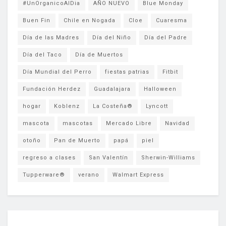
#UnOrganicoAlDia
AÑO NUEVO
Blue Monday
Buen Fin
Chile en Nogada
Cloe
Cuaresma
Día de las Madres
Día del Niño
Día del Padre
Día del Taco
Día de Muertos
Día Mundial del Perro
fiestas patrias
Fitbit
Fundación Herdez
Guadalajara
Halloween
hogar
Koblenz
La Costeña®
Lyncott
mascota
mascotas
Mercado Libre
Navidad
otoño
Pan de Muerto
papá
piel
regreso a clases
San Valentín
Sherwin-Williams
Tupperware®
verano
Walmart Express