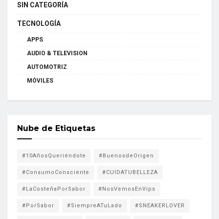
SIN CATEGORÍA
TECNOLOGÍA
APPS
AUDIO & TELEVISION
AUTOMOTRIZ
MÓVILES
Nube de Etiquetas
#10AñosQueriéndote
#BuenosdeOrigen
#ConsumoConsciente
#CUIDATUBELLEZA
#LaCosteñaPorSabor
#NosVemosEnVips
#PorSabor
#SiempreATuLado
#SNEAKERLOVER