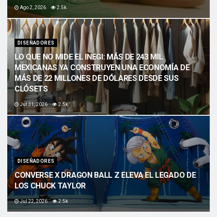
Ago 2, 2026
2.5k
DISEÑADORES
LO QUE NO MIDE EL INEGI: MÁS DE 243 MIL
MEXICANAS YA CONSTRUYEN UNA ECONOMÍA DE
MÁS DE 22 MILLONES DE DÓLARES DESDE SUS
CLÓSETS
Jul 31, 2026
2.5k
DISEÑADORES
CONVERSE X DRAGON BALL Z ELEVA EL LEGADO DE
LOS CHUCK TAYLOR
Jul 22, 2026
2.5k