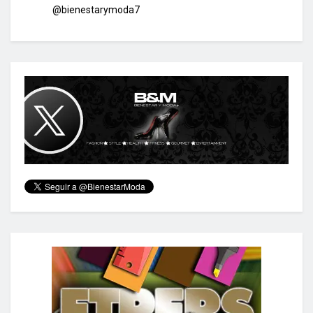
@bienestarymoda7