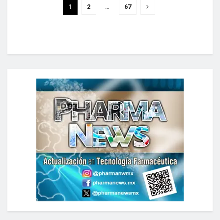
1
2
…
67