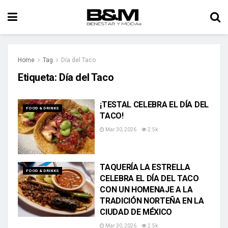
Home
Tag
Día del Taco
Etiqueta:
Día del Taco
¡TESTAL CELEBRA EL DÍA DEL
FOOD & DRINKS
TACO!
Mar 30, 2026
2.5k
TAQUERÍA LA ESTRELLA
FOOD & DRINKS
CELEBRA EL DÍA DEL TACO
CON UN HOMENAJE A LA
TRADICIÓN NORTEÑA EN LA
CIUDAD DE MÉXICO
Mar 30, 2026
2.5k