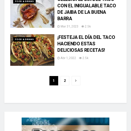
FOOD & DRINKS
CON EL INIGUALABLE TACO
DE JAIBA DE LA BUENA
BARRA
Mar 31, 2023
2.5k
¡FESTEJA EL DÍA DEL TACO
FOOD & DRINKS
HACIENDO ESTAS
DELICIOSAS RECETAS!
Abr 1, 2022
2.5k
1
2