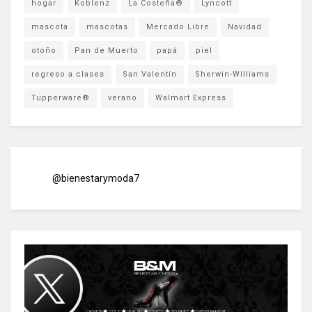
hogar
Koblenz
La Costeña®
Lyncott
mascota
mascotas
Mercado Libre
Navidad
otoño
Pan de Muerto
papá
piel
regreso a clases
San Valentín
Sherwin-Williams
Tupperware®
verano
Walmart Express
@bienestarymoda7