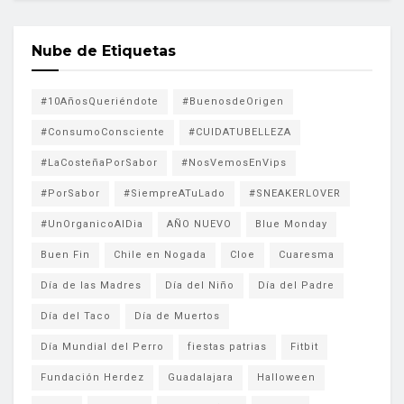
Nube de Etiquetas
#10AñosQueriéndote
#BuenosdeOrigen
#ConsumoConsciente
#CUIDATUBELLEZA
#LaCosteñaPorSabor
#NosVemosEnVips
#PorSabor
#SiempreATuLado
#SNEAKERLOVER
#UnOrganicoAlDia
AÑO NUEVO
Blue Monday
Buen Fin
Chile en Nogada
Cloe
Cuaresma
Día de las Madres
Día del Niño
Día del Padre
Día del Taco
Día de Muertos
Día Mundial del Perro
fiestas patrias
Fitbit
Fundación Herdez
Guadalajara
Halloween