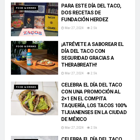
PARA ESTE DÍA DEL TACO,
FOOD & DRINKS
DOS RECETAS DE
FUNDACIÓN HERDEZ
Mar 27, 2024
2.5k
¡ATRÉVETE A SABOREAR EL
FOOD & DRINKS
DÍA DEL TACO CON
SEGURIDAD GRACIAS A
THERABREATH!
Mar 27, 2024
2.5k
CELEBRA EL DÍA DEL TACO
FOOD & DRINKS
CON UNA PROMOCIÓN AL
2×1 EN EL COMPITA
TAQUERÍA, LOS TACOS 100%
TIJUANENSES EN LA CIUDAD
DE MÉXICO
Mar 27, 2024
2.5k
CELEBRA EL DÍA DEL TACO