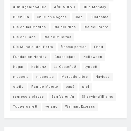
#UnOrganicoAlDia
AÑO NUEVO
Blue Monday
Buen Fin
Chile en Nogada
Cloe
Cuaresma
Día de las Madres
Día del Niño
Día del Padre
Día del Taco
Día de Muertos
Día Mundial del Perro
fiestas patrias
Fitbit
Fundación Herdez
Guadalajara
Halloween
hogar
Koblenz
La Costeña®
Lyncott
mascota
mascotas
Mercado Libre
Navidad
otoño
Pan de Muerto
papá
piel
regreso a clases
San Valentín
Sherwin-Williams
Tupperware®
verano
Walmart Express