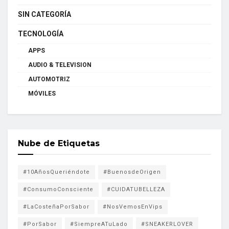
SIN CATEGORÍA
TECNOLOGÍA
APPS
AUDIO & TELEVISION
AUTOMOTRIZ
MÓVILES
Nube de Etiquetas
#10AñosQueriéndote
#BuenosdeOrigen
#ConsumoConsciente
#CUIDATUBELLEZA
#LaCosteñaPorSabor
#NosVemosEnVips
#PorSabor
#SiempreATuLado
#SNEAKERLOVER