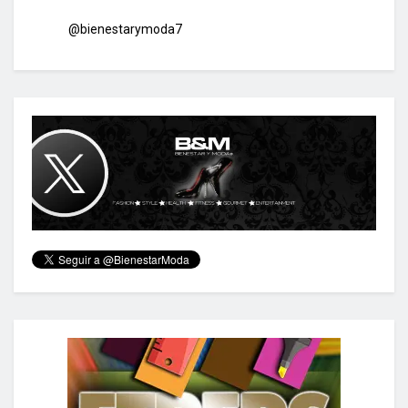
@bienestarymoda7