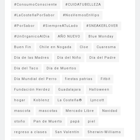
#ConsumoConsciente
#CUIDATUBELLEZA
#LaCosteñaPorSabor
#NosVemosEnVips
#PorSabor
#SiempreATuLado
#SNEAKERLOVER
#UnOrganicoAlDia
AÑO NUEVO
Blue Monday
Buen Fin
Chile en Nogada
Cloe
Cuaresma
Día de las Madres
Día del Niño
Día del Padre
Día del Taco
Día de Muertos
Día Mundial del Perro
fiestas patrias
Fitbit
Fundación Herdez
Guadalajara
Halloween
hogar
Koblenz
La Costeña®
Lyncott
mascota
mascotas
Mercado Libre
Navidad
otoño
Pan de Muerto
papá
piel
regreso a clases
San Valentín
Sherwin-Williams