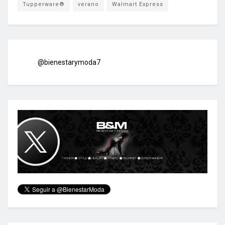
Tupperware®
verano
Walmart Express
@bienestarymoda7