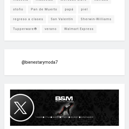
otoño
Pan de Muerto
papá
piel
regreso a clases
San Valentín
Sherwin-Williams
Tupperware®
verano
Walmart Express
@bienestarymoda7