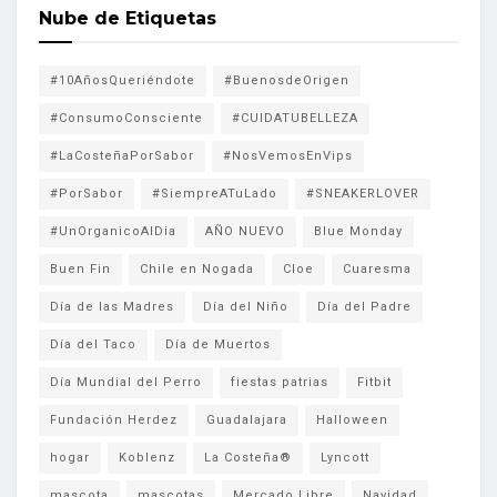
Nube de Etiquetas
#10AñosQueriéndote
#BuenosdeOrigen
#ConsumoConsciente
#CUIDATUBELLEZA
#LaCosteñaPorSabor
#NosVemosEnVips
#PorSabor
#SiempreATuLado
#SNEAKERLOVER
#UnOrganicoAlDia
AÑO NUEVO
Blue Monday
Buen Fin
Chile en Nogada
Cloe
Cuaresma
Día de las Madres
Día del Niño
Día del Padre
Día del Taco
Día de Muertos
Día Mundial del Perro
fiestas patrias
Fitbit
Fundación Herdez
Guadalajara
Halloween
hogar
Koblenz
La Costeña®
Lyncott
mascota
mascotas
Mercado Libre
Navidad