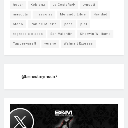
hogar
Koblenz
La Costeña®
Lyncott
mascota
mascotas
Mercado Libre
Navidad
otoño
Pan de Muerto
papá
piel
regreso a clases
San Valentín
Sherwin-Williams
Tupperware®
verano
Walmart Express
@bienestarymoda7