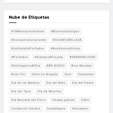
Nube de Etiquetas
#10AñosQueriéndote
#BuenosdeOrigen
#ConsumoConsciente
#CUIDATUBELLEZA
#LaCosteñaPorSabor
#NosVemosEnVips
#PorSabor
#SiempreATuLado
#SNEAKERLOVER
#UnOrganicoAlDia
AÑO NUEVO
Blue Monday
Buen Fin
Chile en Nogada
Cloe
Cuaresma
Día de las Madres
Día del Niño
Día del Padre
Día del Taco
Día de Muertos
Día Mundial del Perro
fiestas patrias
Fitbit
Fundación Herdez
Guadalajara
Halloween