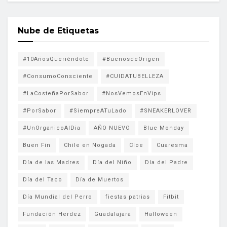
Nube de Etiquetas
#10AñosQueriéndote
#BuenosdeOrigen
#ConsumoConsciente
#CUIDATUBELLEZA
#LaCosteñaPorSabor
#NosVemosEnVips
#PorSabor
#SiempreATuLado
#SNEAKERLOVER
#UnOrganicoAlDia
AÑO NUEVO
Blue Monday
Buen Fin
Chile en Nogada
Cloe
Cuaresma
Día de las Madres
Día del Niño
Día del Padre
Día del Taco
Día de Muertos
Día Mundial del Perro
fiestas patrias
Fitbit
Fundación Herdez
Guadalajara
Halloween