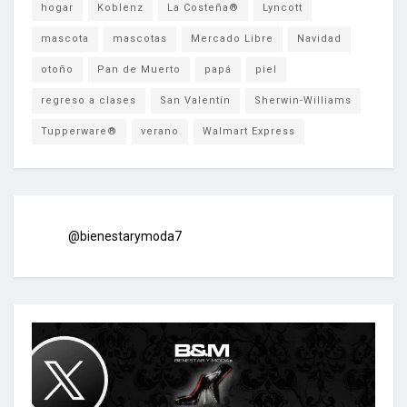
hogar
Koblenz
La Costeña®
Lyncott
mascota
mascotas
Mercado Libre
Navidad
otoño
Pan de Muerto
papá
piel
regreso a clases
San Valentín
Sherwin-Williams
Tupperware®
verano
Walmart Express
@bienestarymoda7