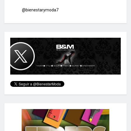
@bienestarymoda7