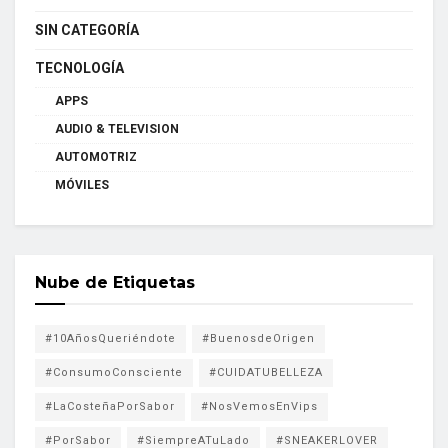
SIN CATEGORÍA
TECNOLOGÍA
APPS
AUDIO & TELEVISION
AUTOMOTRIZ
MÓVILES
Nube de Etiquetas
#10AñosQueriéndote
#BuenosdeOrigen
#ConsumoConsciente
#CUIDATUBELLEZA
#LaCosteñaPorSabor
#NosVemosEnVips
#PorSabor
#SiempreATuLado
#SNEAKERLOVER