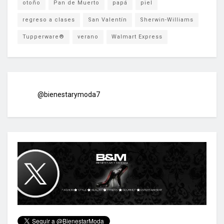
otoño
Pan de Muerto
papá
piel
regreso a clases
San Valentín
Sherwin-Williams
Tupperware®
verano
Walmart Express
@bienestarymoda7