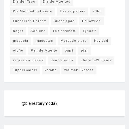
Día del Taco
Día de Muertos
Día Mundial del Perro
fiestas patrias
Fitbit
Fundación Herdez
Guadalajara
Halloween
hogar
Koblenz
La Costeña®
Lyncott
mascota
mascotas
Mercado Libre
Navidad
otoño
Pan de Muerto
papá
piel
regreso a clases
San Valentín
Sherwin-Williams
Tupperware®
verano
Walmart Express
@bienestarymoda7