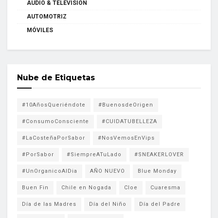
AUDIO & TELEVISION
AUTOMOTRIZ
MÓVILES
Nube de Etiquetas
#10AñosQueriéndote
#BuenosdeOrigen
#ConsumoConsciente
#CUIDATUBELLEZA
#LaCosteñaPorSabor
#NosVemosEnVips
#PorSabor
#SiempreATuLado
#SNEAKERLOVER
#UnOrganicoAlDia
AÑO NUEVO
Blue Monday
Buen Fin
Chile en Nogada
Cloe
Cuaresma
Día de las Madres
Día del Niño
Día del Padre