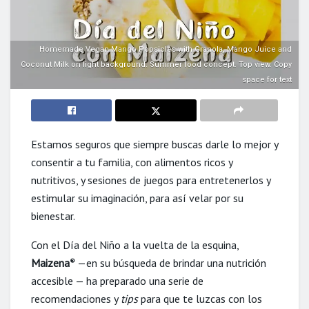
Homemade Vegan Mango Popsicles with Granola, Mango Juice and
Coconut Milk on light background. Summer food concept. Top view. Copy
space for text
Estamos seguros que siempre buscas darle lo mejor y
consentir a tu familia, con alimentos ricos y
nutritivos, y sesiones de juegos para entretenerlos y
estimular su imaginación, para así velar por su
bienestar.
Con el Día del Niño a la vuelta de la esquina,
Maizena
—en su búsqueda de brindar una nutrición
®
accesible — ha preparado una serie de
recomendaciones y
tips
para que te luzcas con los