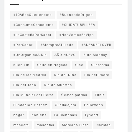
#10AñosQueriéndote
#BuenosdeOrigen
#ConsumoConsciente
#CUIDATUBELLEZA
#LaCosteñaPorSabor
#NosVemosEnVips
#PorSabor
#SiempreATuLado
#SNEAKERLOVER
#UnOrganicoAlDia
AÑO NUEVO
Blue Monday
Buen Fin
Chile en Nogada
Cloe
Cuaresma
Día de las Madres
Día del Niño
Día del Padre
Día del Taco
Día de Muertos
Día Mundial del Perro
fiestas patrias
Fitbit
Fundación Herdez
Guadalajara
Halloween
hogar
Koblenz
La Costeña®
Lyncott
mascota
mascotas
Mercado Libre
Navidad