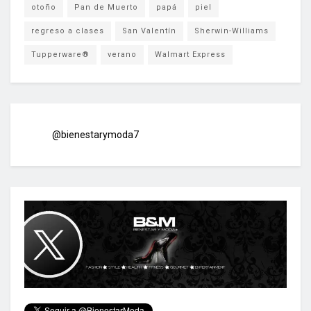
otoño
Pan de Muerto
papá
piel
regreso a clases
San Valentín
Sherwin-Williams
Tupperware®
verano
Walmart Express
@bienestarymoda7