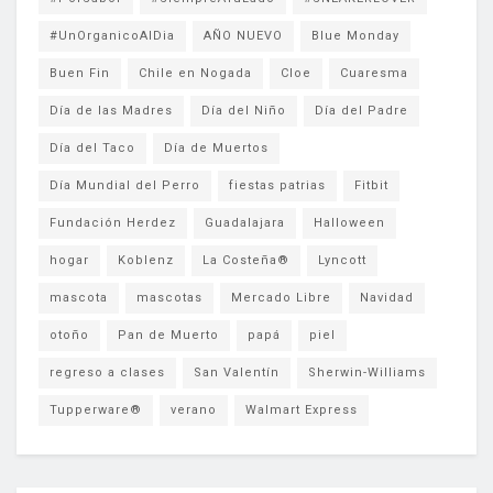
#UnOrganicoAlDia
AÑO NUEVO
Blue Monday
Buen Fin
Chile en Nogada
Cloe
Cuaresma
Día de las Madres
Día del Niño
Día del Padre
Día del Taco
Día de Muertos
Día Mundial del Perro
fiestas patrias
Fitbit
Fundación Herdez
Guadalajara
Halloween
hogar
Koblenz
La Costeña®
Lyncott
mascota
mascotas
Mercado Libre
Navidad
otoño
Pan de Muerto
papá
piel
regreso a clases
San Valentín
Sherwin-Williams
Tupperware®
verano
Walmart Express