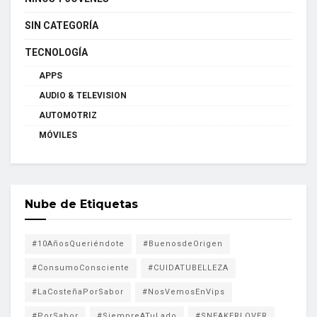
SIN CATEGORÍA
TECNOLOGÍA
APPS
AUDIO & TELEVISION
AUTOMOTRIZ
MÓVILES
Nube de Etiquetas
#10AñosQueriéndote
#BuenosdeOrigen
#ConsumoConsciente
#CUIDATUBELLEZA
#LaCosteñaPorSabor
#NosVemosEnVips
#PorSabor
#SiempreATuLado
#SNEAKERLOVER