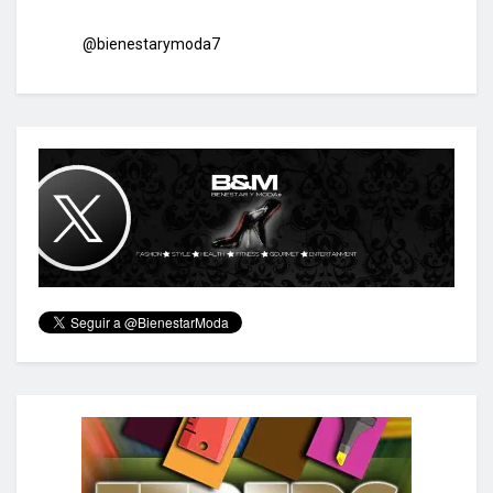
@bienestarymoda7