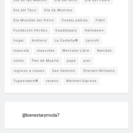
Día de las Madres
Día del Niño
Día del Padre
Día del Taco
Día de Muertos
Día Mundial del Perro
fiestas patrias
Fitbit
Fundación Herdez
Guadalajara
Halloween
hogar
Koblenz
La Costeña®
Lyncott
mascota
mascotas
Mercado Libre
Navidad
otoño
Pan de Muerto
papá
piel
regreso a clases
San Valentín
Sherwin-Williams
Tupperware®
verano
Walmart Express
@bienestarymoda7