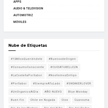
APPS
AUDIO & TELEVISION
AUTOMOTRIZ
MÓVILES
Nube de Etiquetas
#10AñosQueriéndote
#BuenosdeOrigen
#ConsumoConsciente
#CUIDATUBELLEZA
#LaCosteñaPorSabor
#NosVemosEnVips
#PorSabor
#SiempreATuLado
#SNEAKERLOVER
#UnOrganicoAlDia
AÑO NUEVO
Blue Monday
Buen Fin
Chile en Nogada
Cloe
Cuaresma