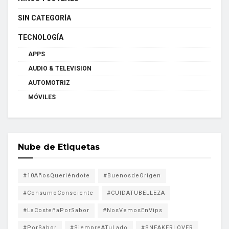
SIN CATEGORÍA
TECNOLOGÍA
APPS
AUDIO & TELEVISION
AUTOMOTRIZ
MÓVILES
Nube de Etiquetas
#10AñosQueriéndote
#BuenosdeOrigen
#ConsumoConsciente
#CUIDATUBELLEZA
#LaCosteñaPorSabor
#NosVemosEnVips
#PorSabor
#SiempreATuLado
#SNEAKERLOVER