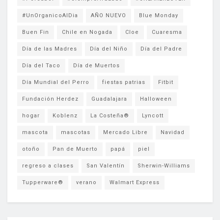
#UnOrganicoAlDia
AÑO NUEVO
Blue Monday
Buen Fin
Chile en Nogada
Cloe
Cuaresma
Día de las Madres
Día del Niño
Día del Padre
Día del Taco
Día de Muertos
Día Mundial del Perro
fiestas patrias
Fitbit
Fundación Herdez
Guadalajara
Halloween
hogar
Koblenz
La Costeña®
Lyncott
mascota
mascotas
Mercado Libre
Navidad
otoño
Pan de Muerto
papá
piel
regreso a clases
San Valentín
Sherwin-Williams
Tupperware®
verano
Walmart Express