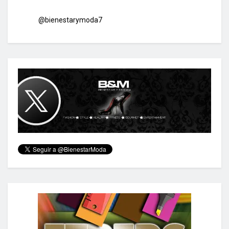
@bienestarymoda7