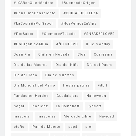
#10AñosQueriéndote
#BuenosdeOrigen
#ConsumoConsciente
#CUIDATUBELLEZA
#LaCosteñaPorSabor
#NosVemosEnVips
#PorSabor
#SiempreATuLado
#SNEAKERLOVER
#UnOrganicoAlDia
AÑO NUEVO
Blue Monday
Buen Fin
Chile en Nogada
Cloe
Cuaresma
Día de las Madres
Día del Niño
Día del Padre
Día del Taco
Día de Muertos
Día Mundial del Perro
fiestas patrias
Fitbit
Fundación Herdez
Guadalajara
Halloween
hogar
Koblenz
La Costeña®
Lyncott
mascota
mascotas
Mercado Libre
Navidad
otoño
Pan de Muerto
papá
piel