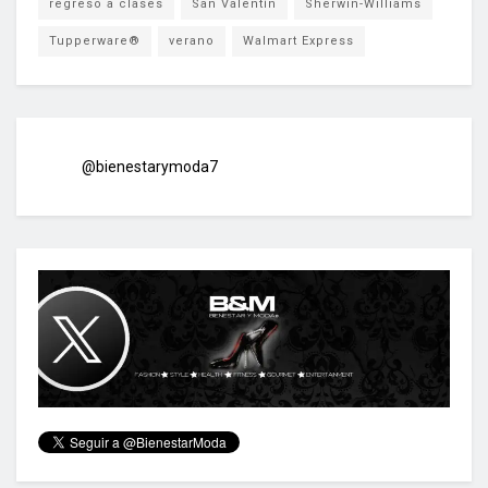
regreso a clases
San Valentín
Sherwin-Williams
Tupperware®
verano
Walmart Express
@bienestarymoda7