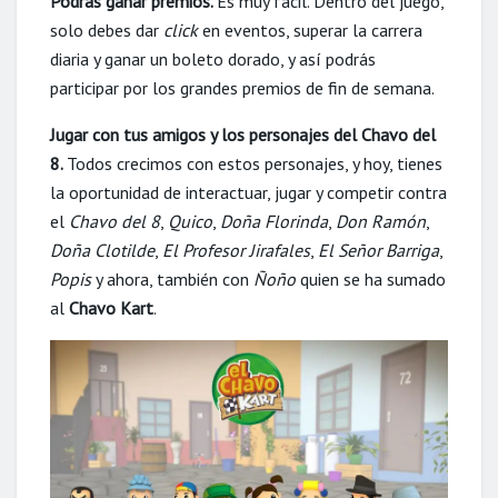
Podrás ganar premios.
Es muy fácil. Dentro del juego,
solo debes dar
click
en eventos, superar la carrera
diaria y ganar un boleto dorado, y así podrás
participar por los grandes premios de fin de semana.
Jugar con tus amigos y los personajes del Chavo del
8.
Todos crecimos con estos personajes, y hoy, tienes
la oportunidad de interactuar, jugar y competir contra
el
Chavo del 8
,
Quico
,
Doña
Florinda
,
Don Ramón
,
Doña Clotilde
,
El Profesor Jirafales
,
El Señor Barriga
,
Popis
y ahora, también con
Ñoño
quien se ha sumado
al
Chavo Kart
.