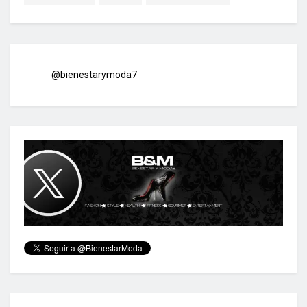
@bienestarymoda7