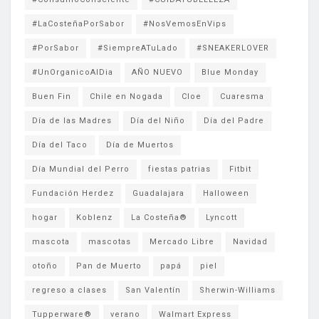
#LaCosteñaPorSabor
#NosVemosEnVips
#PorSabor
#SiempreATuLado
#SNEAKERLOVER
#UnOrganicoAlDia
AÑO NUEVO
Blue Monday
Buen Fin
Chile en Nogada
Cloe
Cuaresma
Día de las Madres
Día del Niño
Día del Padre
Día del Taco
Día de Muertos
Día Mundial del Perro
fiestas patrias
Fitbit
Fundación Herdez
Guadalajara
Halloween
hogar
Koblenz
La Costeña®
Lyncott
mascota
mascotas
Mercado Libre
Navidad
otoño
Pan de Muerto
papá
piel
regreso a clases
San Valentín
Sherwin-Williams
Tupperware®
verano
Walmart Express