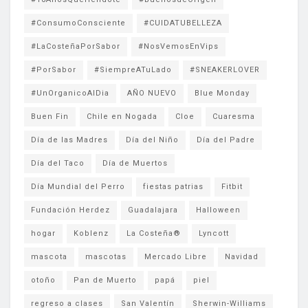
#ConsumoConsciente
#CUIDATUBELLEZA
#LaCosteñaPorSabor
#NosVemosEnVips
#PorSabor
#SiempreATuLado
#SNEAKERLOVER
#UnOrganicoAlDia
AÑO NUEVO
Blue Monday
Buen Fin
Chile en Nogada
Cloe
Cuaresma
Día de las Madres
Día del Niño
Día del Padre
Día del Taco
Día de Muertos
Día Mundial del Perro
fiestas patrias
Fitbit
Fundación Herdez
Guadalajara
Halloween
hogar
Koblenz
La Costeña®
Lyncott
mascota
mascotas
Mercado Libre
Navidad
otoño
Pan de Muerto
papá
piel
regreso a clases
San Valentín
Sherwin-Williams