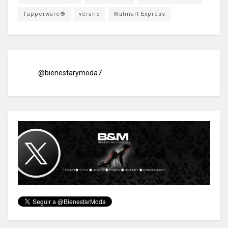
Tupperware®
verano
Walmart Express
@bienestarymoda7