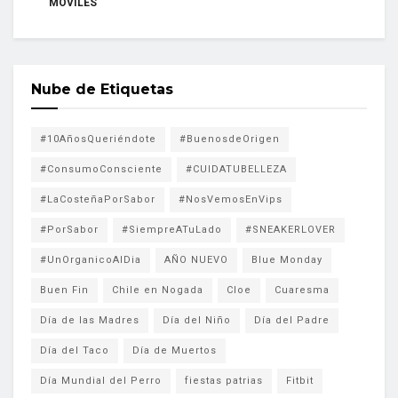
MÓVILES
Nube de Etiquetas
#10AñosQueriéndote
#BuenosdeOrigen
#ConsumoConsciente
#CUIDATUBELLEZA
#LaCosteñaPorSabor
#NosVemosEnVips
#PorSabor
#SiempreATuLado
#SNEAKERLOVER
#UnOrganicoAlDia
AÑO NUEVO
Blue Monday
Buen Fin
Chile en Nogada
Cloe
Cuaresma
Día de las Madres
Día del Niño
Día del Padre
Día del Taco
Día de Muertos
Día Mundial del Perro
fiestas patrias
Fitbit