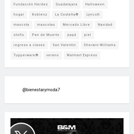
Fundación Herdez
Guadalajara
Halloween
hogar
Koblenz
La Costeña®
Lyncott
mascota
mascotas
Mercado Libre
Navidad
otoño
Pan de Muerto
papá
piel
regreso a clases
San Valentín
Sherwin-Williams
Tupperware®
verano
Walmart Express
@bienestarymoda7