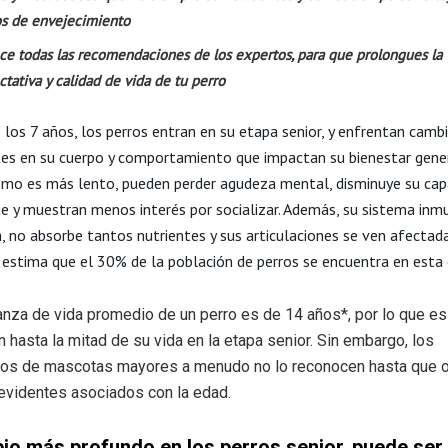
os de envejecimiento
ce todas las recomendaciones de los expertos, para que prolongues la
tativa y calidad de vida de tu perro
e los 7 años, los perros entran en su etapa senior, y enfrentan camb
es en su cuerpo y comportamiento que impactan su bienestar gener
mo es más lento, pueden perder agudeza mental, disminuye su cap
je y muestran menos interés por socializar. Además, su sistema inm
a, no absorbe tantos nutrientes y sus articulaciones se ven afectada
e estima que el 30% de la población de perros se encuentra en esta
nza de vida promedio de un perro es de 14 años*, por lo que es
 hasta la mitad de su vida en la etapa senior. Sin embargo, los
rios de mascotas mayores a menudo no lo reconocen hasta que 
evidentes asociados con la edad.
io más profundo en los perros senior, puede ser