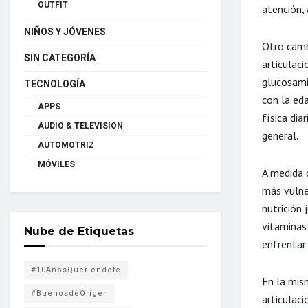
OUTFIT
atención,
NIÑOS Y JÓVENES
Otro camb
SIN CATEGORÍA
articulac
glucosamin
TECNOLOGÍA
con la ed
APPS
física dia
AUDIO & TELEVISION
general.
AUTOMOTRIZ
MÓVILES
A medida 
más vulne
nutrición
vitaminas
Nube de Etiquetas
enfrentar 
#10AñosQueriéndote
En la mis
#BuenosdeOrigen
articulaci