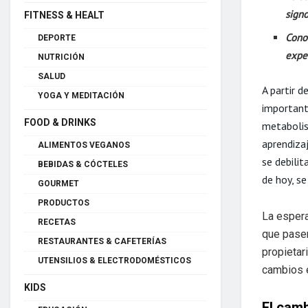
sign
FITNESS & HEALT
Cono
DEPORTE
expec
NUTRICIÓN
SALUD
A partir d
YOGA Y MEDITACIÓN
important
FOOD & DRINKS
metabolis
aprendiza
ALIMENTOS VEGANOS
se debilit
BEBIDAS & CÓCTELES
de hoy, s
GOURMET
PRODUCTOS
La espera
RECETAS
que pasen
RESTAURANTES & CAFETERÍAS
propieta
UTENSILIOS & ELECTRODOMÉSTICOS
cambios 
KIDS
El camb