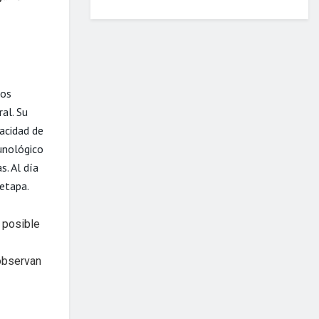
ios
al. Su
acidad de
unológico
s. Al día
 etapa.
 posible
observan