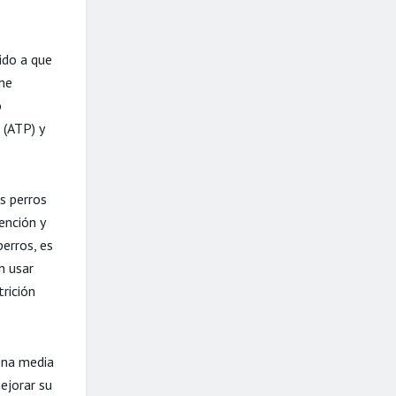
ido a que
ene
o
 (ATP) y
s perros
ención y
erros, es
n usar
rición
dena media
ejorar su