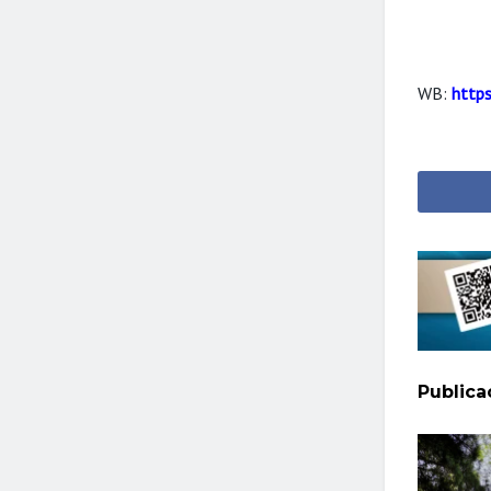
WB:
https
Public