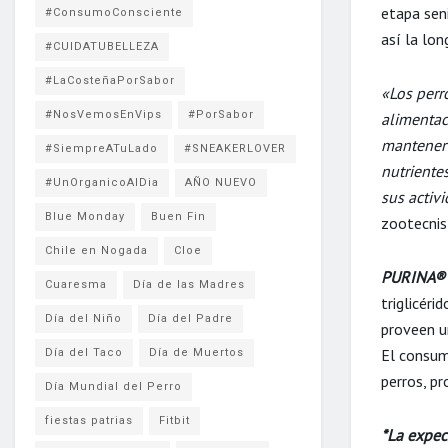
etapa seni
#ConsumoConsciente
así la lon
#CUIDATUBELLEZA
#LaCosteñaPorSabor
«Los perr
#NosVemosEnVips
#PorSabor
alimentac
mantener 
#SiempreATuLado
#SNEAKERLOVER
nutriente
#UnOrganicoAlDia
AÑO NUEVO
sus activ
Blue Monday
Buen Fin
zootecnis
Chile en Nogada
Cloe
PURINA® 
Cuaresma
Día de las Madres
triglicéri
Día del Niño
Día del Padre
proveen u
El consum
Día del Taco
Día de Muertos
perros, pr
Día Mundial del Perro
fiestas patrias
Fitbit
*La expec