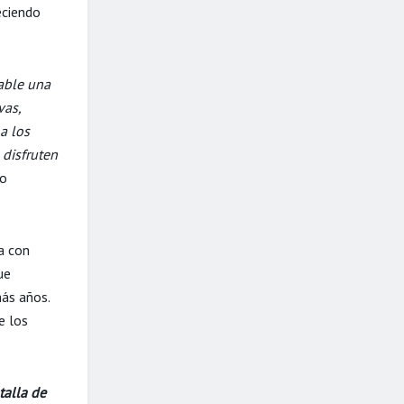
eciendo
able una
vas,
a los
 disfruten
co
a con
ue
más años.
e los
talla de