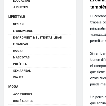
EDUCACIÓN
también
JUGUETES
El cerebr
LIFESTYLE
trabaja t
DESIGN
principal
E-COMMERCE
«combusti
ENVIROMENT & SUSTENTABILIDAD
permiten 
FINANZAS
HOGAR
Sin embarg
MASCOTAS
tienen dif
POLÍTICA
el compor
SEX-APPEAL
que tiene
otras fuen
VIAJES
puede mar
MODA
ACCESORIOS
Un perro 
DISEÑADORES
que actúa