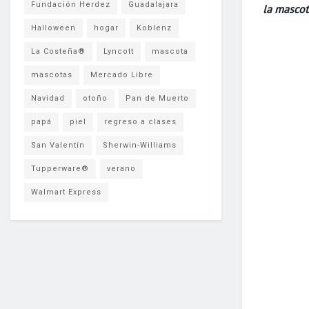
Fundación Herdez
Guadalajara
la mascot
Halloween
hogar
Koblenz
La Costeña®
Lyncott
mascota
mascotas
Mercado Libre
Navidad
otoño
Pan de Muerto
papá
piel
regreso a clases
San Valentín
Sherwin-Williams
Tupperware®
verano
Walmart Express