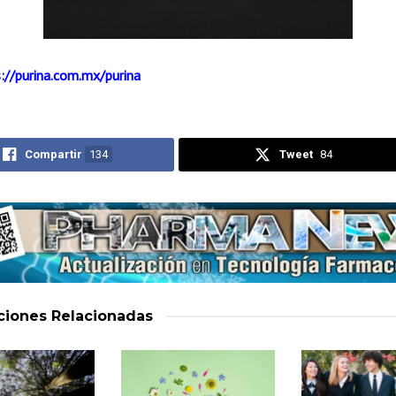
://purina.com.mx/purina
Compartir
134
Tweet
84
aciones
Relacionadas