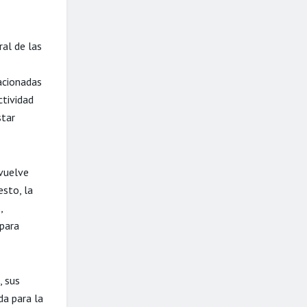
al de las
lacionadas
ctividad
star
 vuelve
esto, la
,
 para
, sus
da para la