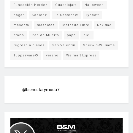
Fundación Herdez
Guadalajara
Halloween
hogar
Koblenz
La Costeña®
Lyncott
mascota
mascotas
Mercado Libre
Navidad
otoño
Pan de Muerto
papá
piel
regreso a clases
San Valentín
Sherwin-Williams
Tupperware®
verano
Walmart Express
@bienestarymoda7