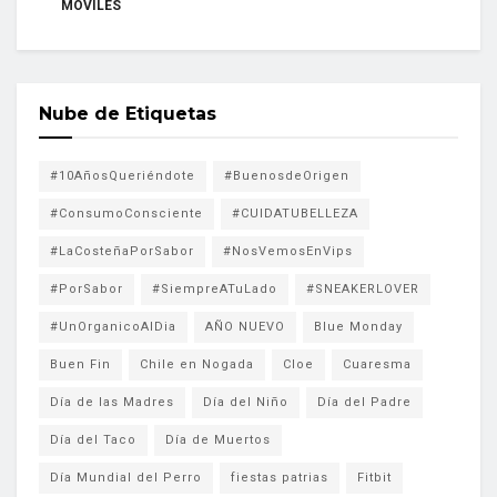
MÓVILES
Nube de Etiquetas
#10AñosQueriéndote
#BuenosdeOrigen
#ConsumoConsciente
#CUIDATUBELLEZA
#LaCosteñaPorSabor
#NosVemosEnVips
#PorSabor
#SiempreATuLado
#SNEAKERLOVER
#UnOrganicoAlDia
AÑO NUEVO
Blue Monday
Buen Fin
Chile en Nogada
Cloe
Cuaresma
Día de las Madres
Día del Niño
Día del Padre
Día del Taco
Día de Muertos
Día Mundial del Perro
fiestas patrias
Fitbit