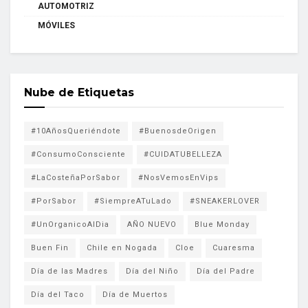
AUTOMOTRIZ
MÓVILES
Nube de Etiquetas
#10AñosQueriéndote
#BuenosdeOrigen
#ConsumoConsciente
#CUIDATUBELLEZA
#LaCosteñaPorSabor
#NosVemosEnVips
#PorSabor
#SiempreATuLado
#SNEAKERLOVER
#UnOrganicoAlDia
AÑO NUEVO
Blue Monday
Buen Fin
Chile en Nogada
Cloe
Cuaresma
Día de las Madres
Día del Niño
Día del Padre
Día del Taco
Día de Muertos