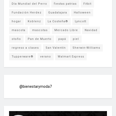
Día Mundial del Perro
fiestas patrias
Fitbit
Fundación Herdez
Guadalajara
Halloween
hogar
Koblenz
La Costeña®
Lyncott
mascota
mascotas
Mercado Libre
Navidad
otoño
Pan de Muerto
papá
piel
regreso a clases
San Valentín
Sherwin-Williams
Tupperware®
verano
Walmart Express
@bienestarymoda7