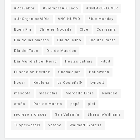
#PorSabor
#SiempreATuLado
#SNEAKERLOVER
#UnOrganicoAlDia
AÑO NUEVO
Blue Monday
Buen Fin
Chile en Nogada
Cloe
Cuaresma
Día de las Madres
Día del Niño
Día del Padre
Día del Taco
Día de Muertos
Día Mundial del Perro
fiestas patrias
Fitbit
Fundación Herdez
Guadalajara
Halloween
hogar
Koblenz
La Costeña®
Lyncott
mascota
mascotas
Mercado Libre
Navidad
otoño
Pan de Muerto
papá
piel
regreso a clases
San Valentín
Sherwin-Williams
Tupperware®
verano
Walmart Express