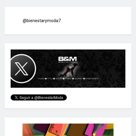
@bienestarymoda7