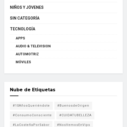
NIÑOS Y JÓVENES
SIN CATEGORÍA
TECNOLOGÍA
APPS
AUDIO & TELEVISION
AUTOMOTRIZ
MÓVILES
Nube de Etiquetas
#10AñosQueriéndote
#BuenosdeOrigen
#ConsumoConsciente
#CUIDATUBELLEZA
#LaCosteñaPorSabor
#NosVemosEnVips