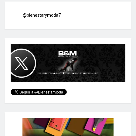
@bienestarymoda7