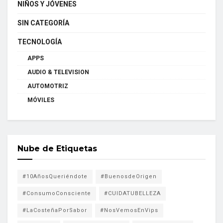
NIÑOS Y JÓVENES
SIN CATEGORÍA
TECNOLOGÍA
APPS
AUDIO & TELEVISION
AUTOMOTRIZ
MÓVILES
Nube de Etiquetas
#10AñosQueriéndote
#BuenosdeOrigen
#ConsumoConsciente
#CUIDATUBELLEZA
#LaCosteñaPorSabor
#NosVemosEnVips