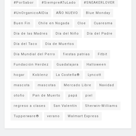
#PorSabor
#SiempreATuLado
#SNEAKERLOVER
#UnOrganicoAlDia
AÑO NUEVO
Blue Monday
Buen Fin
Chile en Nogada
Cloe
Cuaresma
Día de las Madres
Día del Niño
Día del Padre
Día del Taco
Día de Muertos
Día Mundial del Perro
fiestas patrias
Fitbit
Fundación Herdez
Guadalajara
Halloween
hogar
Koblenz
La Costeña®
Lyncott
mascota
mascotas
Mercado Libre
Navidad
otoño
Pan de Muerto
papá
piel
regreso a clases
San Valentín
Sherwin-Williams
Tupperware®
verano
Walmart Express