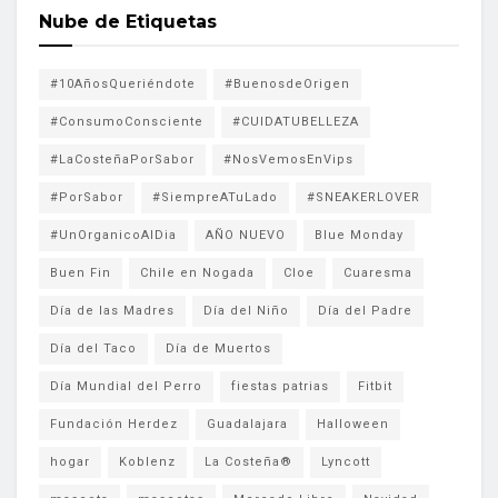
Nube de Etiquetas
#10AñosQueriéndote
#BuenosdeOrigen
#ConsumoConsciente
#CUIDATUBELLEZA
#LaCosteñaPorSabor
#NosVemosEnVips
#PorSabor
#SiempreATuLado
#SNEAKERLOVER
#UnOrganicoAlDia
AÑO NUEVO
Blue Monday
Buen Fin
Chile en Nogada
Cloe
Cuaresma
Día de las Madres
Día del Niño
Día del Padre
Día del Taco
Día de Muertos
Día Mundial del Perro
fiestas patrias
Fitbit
Fundación Herdez
Guadalajara
Halloween
hogar
Koblenz
La Costeña®
Lyncott