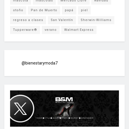
mascota
mascotas
Mercado Libre
Navidad
otoño
Pan de Muerto
papá
piel
regreso a clases
San Valentín
Sherwin-Williams
Tupperware®
verano
Walmart Express
@bienestarymoda7