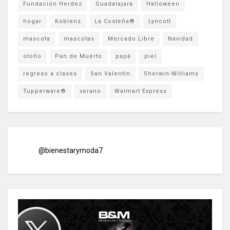
Fundación Herdez
Guadalajara
Halloween
hogar
Koblenz
La Costeña®
Lyncott
mascota
mascotas
Mercado Libre
Navidad
otoño
Pan de Muerto
papá
piel
regreso a clases
San Valentín
Sherwin-Williams
Tupperware®
verano
Walmart Express
@bienestarymoda7