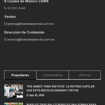
Ciudad de México CDMX
55 3201 3644
Ventas
prensa@bienestarymoda.com.mx
Dirección de Contenido
monica@bienestarymoda.com.mx
Populares
Comentarios
Últimos
THE ABBEY YUNG METHOD: LA RUTINA CAPILAR
QUE ESTÁ REVOLUCIONANDO TIKTOK
Ago 25, 2025
RUFFLES TRAE PALCO RUFFLES UNA FORMA PARA