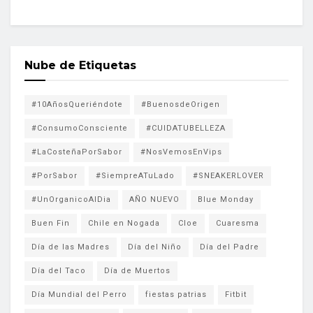
Nube de Etiquetas
#10AñosQueriéndote
#BuenosdeOrigen
#ConsumoConsciente
#CUIDATUBELLEZA
#LaCosteñaPorSabor
#NosVemosEnVips
#PorSabor
#SiempreATuLado
#SNEAKERLOVER
#UnOrganicoAlDia
AÑO NUEVO
Blue Monday
Buen Fin
Chile en Nogada
Cloe
Cuaresma
Día de las Madres
Día del Niño
Día del Padre
Día del Taco
Día de Muertos
Día Mundial del Perro
fiestas patrias
Fitbit