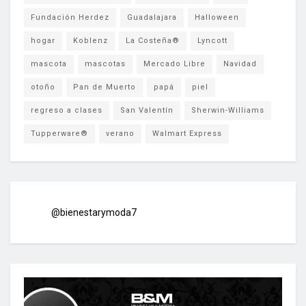
Fundación Herdez
Guadalajara
Halloween
hogar
Koblenz
La Costeña®
Lyncott
mascota
mascotas
Mercado Libre
Navidad
otoño
Pan de Muerto
papá
piel
regreso a clases
San Valentín
Sherwin-Williams
Tupperware®
verano
Walmart Express
@bienestarymoda7