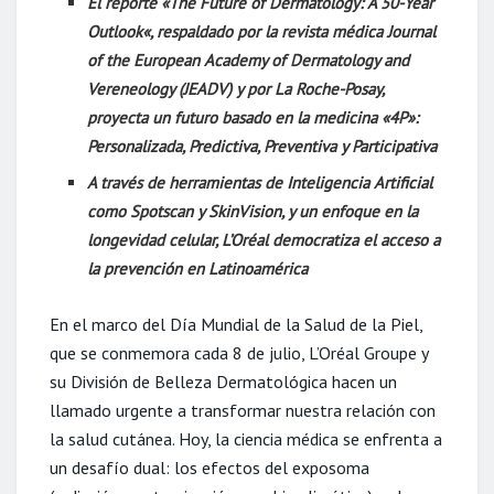
El reporte «
The Future of Dermatology: A 50-Year
Outlook
«, respaldado por la revista médica Journal
of the European Academy of Dermatology and
Vereneology (JEADV) y
por La Roche-Posay
,
proyecta un futuro basado en la medicina «4P»:
Personalizada, Predictiva, Preventiva y Participativa
A través de
herramientas de Inteligencia Artificial
como Spotscan y SkinVision,
y un enfoque en la
longevidad celular,
L’Oréal democratiza el acceso a
la prevención
en Latinoamérica
En el marco del Día Mundial de la Salud de la Piel,
que se conmemora cada 8 de julio, L’Oréal Groupe y
su División de Belleza Dermatológica hacen un
llamado urgente a transformar nuestra relación con
la salud cutánea. Hoy, la ciencia médica se enfrenta a
un desafío dual: los efectos del exposoma