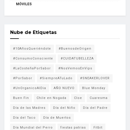
MÓVILES
Nube de Etiquetas
#10AñosQueriéndote
#BuenosdeOrigen
#ConsumoConsciente
#CUIDATUBELLEZA
#LaCosteñaPorSabor
#NosVemosEnVips
#PorSabor
#SiempreATuLado
#SNEAKERLOVER
#UnOrganicoAlDia
AÑO NUEVO
Blue Monday
Buen Fin
Chile en Nogada
Cloe
Cuaresma
Día de las Madres
Día del Niño
Día del Padre
Día del Taco
Día de Muertos
Día Mundial del Perro
fiestas patrias
Fitbit