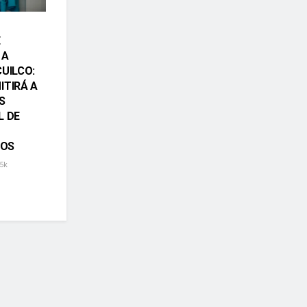
E
 A
CUILCO:
ITIRÁ A
S
L DE
OS
5k