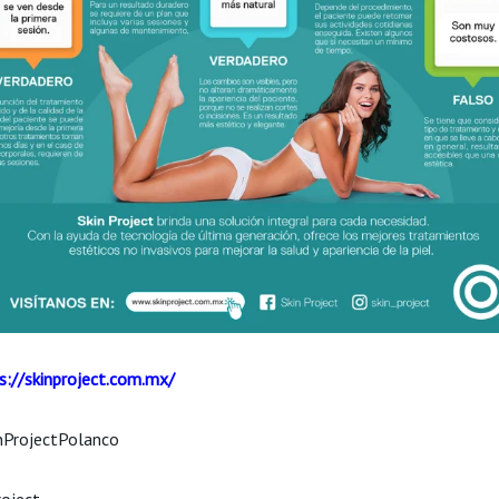
s://skinproject.com.mx/
nProjectPolanco
roject