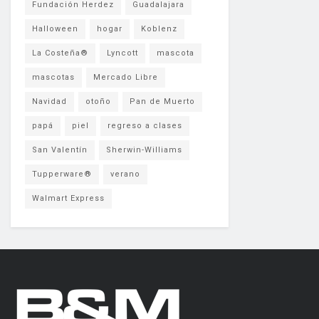
Fundación Herdez
Guadalajara
Halloween
hogar
Koblenz
La Costeña®
Lyncott
mascota
mascotas
Mercado Libre
Navidad
otoño
Pan de Muerto
papá
piel
regreso a clases
San Valentín
Sherwin-Williams
Tupperware®
verano
Walmart Express