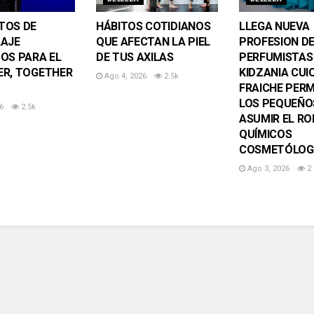
TOS DE
HÁBITOS COTIDIANOS
LLEGA NUEVA
LAJE
QUE AFECTAN LA PIEL
PROFESION D
OS PARA EL
DE TUS AXILAS
PERFUMISTAS
R, TOGETHER
KIDZANIA CUI
Ago 4, 2026
2.5k
FRAICHE PERM
LOS PEQUEÑO
6
2.5k
ASUMIR EL RO
QUÍMICOS
COSMETÓLOG
Ago 3, 2026
2.