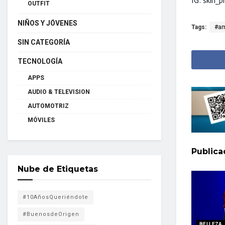
OUTFIT
NIÑOS Y JÓVENES
Tags:
#am
SIN CATEGORÍA
TECNOLOGÍA
APPS
AUDIO & TELEVISION
AUTOMOTRIZ
MÓVILES
Public
Nube de Etiquetas
#10AñosQueriéndote
#BuenosdeOrigen
BELLEZA