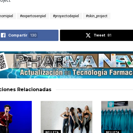
omipiel
#expertosenpiel
#proyectodepiel
#skin_project
Compartir
130
Tweet
81
aciones
Relacionadas
BELLEZA
BELLEZA