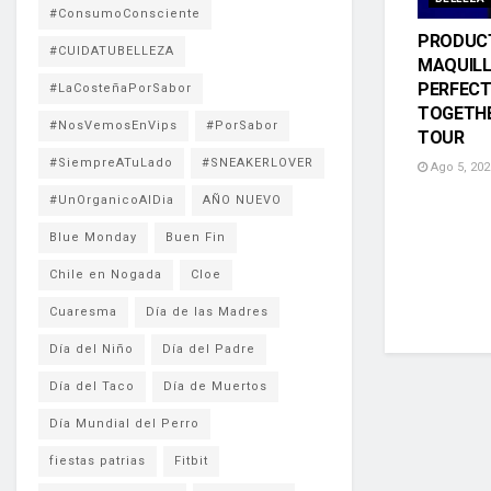
#ConsumoConsciente
PRODUC
#CUIDATUBELLEZA
MAQUIL
PERFECT
#LaCosteñaPorSabor
TOGETHE
#NosVemosEnVips
#PorSabor
TOUR
#SiempreATuLado
#SNEAKERLOVER
Ago 5, 202
#UnOrganicoAlDia
AÑO NUEVO
Blue Monday
Buen Fin
Chile en Nogada
Cloe
Cuaresma
Día de las Madres
Día del Niño
Día del Padre
Día del Taco
Día de Muertos
Día Mundial del Perro
fiestas patrias
Fitbit