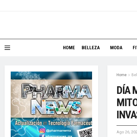
HOME
BELLEZA
MODA
F
Home
Bel
DÍA 
MITO
INVA
Ago 26, 20