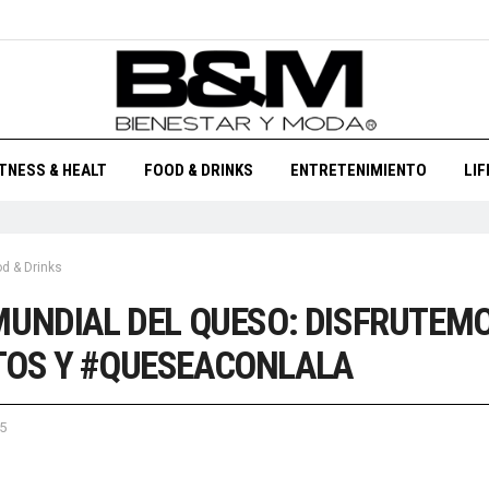
ITNESS & HEALT
FOOD & DRINKS
ENTRETENIMIENTO
LI
d & Drinks
MUNDIAL DEL QUESO: DISFRUTEM
TOS Y #QUESEACONLALA
5