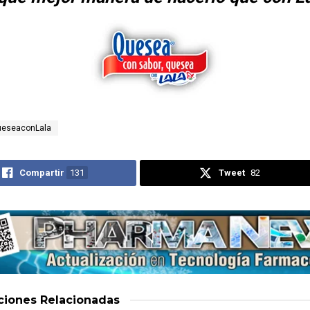
eseaconLala
Compartir
131
Tweet
82
aciones
Relacionadas