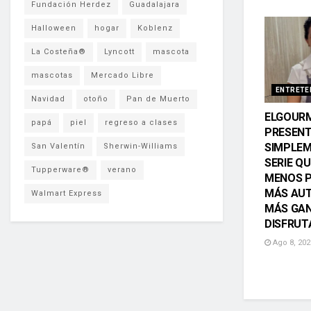
Fundación Herdez
Guadalajara
Halloween
hogar
Koblenz
La Costeña®
Lyncott
mascota
mascotas
Mercado Libre
ENTRETE
Navidad
otoño
Pan de Muerto
ELGOUR
papá
piel
regreso a clases
PRESEN
SIMPLEM
San Valentín
Sherwin-Williams
SERIE Q
Tupperware®
verano
MENOS P
MÁS AUT
Walmart Express
MÁS GAN
DISFRUT
Ago 8, 202