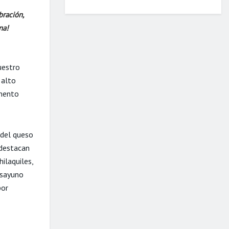
bración,
na!
uestro
 alto
imento
del queso
 destacan
ilaquiles,
esayuno
por