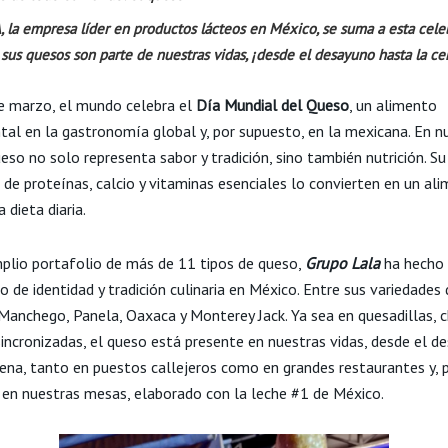
 la empresa líder en productos lácteos en México, se suma a esta cele
sus quesos son parte de nuestras vidas, ¡desde el desayuno hasta la ce
e marzo, el mundo celebra el
Día Mundial del Queso
, un alimento
al en la gastronomía global y, por supuesto, en la mexicana. En n
ueso no solo representa sabor y tradición, sino también nutrición. Su
 de proteínas, calcio y vitaminas esenciales lo convierten en un al
a dieta diaria.
plio portafolio de más de 11 tipos de queso,
Grupo Lala
ha hecho 
 de identidad y tradición culinaria en México. Entre sus variedades
Manchego, Panela, Oaxaca y Monterey Jack. Ya sea en quesadillas, ch
sincronizadas, el queso está presente en nuestras vidas, desde el d
cena, tanto en puestos callejeros como en grandes restaurantes y, 
 en nuestras mesas, elaborado con la leche #1 de México.