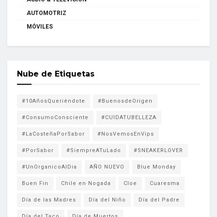
AUTOMOTRIZ
MÓVILES
Nube de Etiquetas
#10AñosQueriéndote
#BuenosdeOrigen
#ConsumoConsciente
#CUIDATUBELLEZA
#LaCosteñaPorSabor
#NosVemosEnVips
#PorSabor
#SiempreATuLado
#SNEAKERLOVER
#UnOrganicoAlDia
AÑO NUEVO
Blue Monday
Buen Fin
Chile en Nogada
Cloe
Cuaresma
Día de las Madres
Día del Niño
Día del Padre
Día del Taco
Día de Muertos