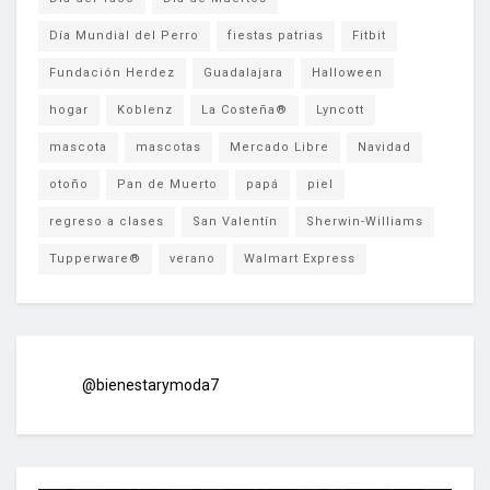
Día Mundial del Perro
fiestas patrias
Fitbit
Fundación Herdez
Guadalajara
Halloween
hogar
Koblenz
La Costeña®
Lyncott
mascota
mascotas
Mercado Libre
Navidad
otoño
Pan de Muerto
papá
piel
regreso a clases
San Valentín
Sherwin-Williams
Tupperware®
verano
Walmart Express
@bienestarymoda7