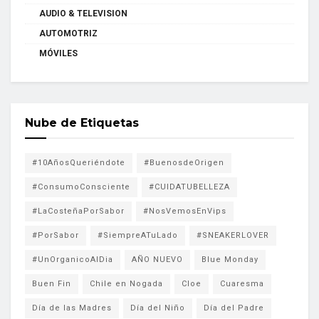
AUDIO & TELEVISION
AUTOMOTRIZ
MÓVILES
Nube de Etiquetas
#10AñosQueriéndote
#BuenosdeOrigen
#ConsumoConsciente
#CUIDATUBELLEZA
#LaCosteñaPorSabor
#NosVemosEnVips
#PorSabor
#SiempreATuLado
#SNEAKERLOVER
#UnOrganicoAlDia
AÑO NUEVO
Blue Monday
Buen Fin
Chile en Nogada
Cloe
Cuaresma
Día de las Madres
Día del Niño
Día del Padre