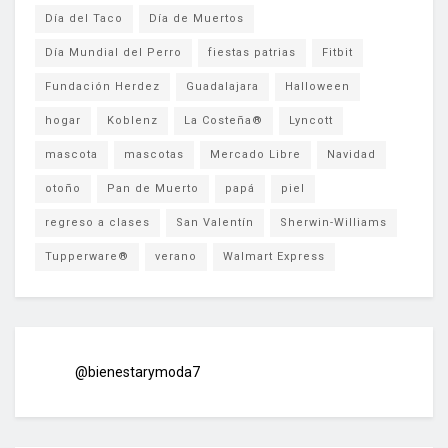
Día del Taco
Día de Muertos
Día Mundial del Perro
fiestas patrias
Fitbit
Fundación Herdez
Guadalajara
Halloween
hogar
Koblenz
La Costeña®
Lyncott
mascota
mascotas
Mercado Libre
Navidad
otoño
Pan de Muerto
papá
piel
regreso a clases
San Valentín
Sherwin-Williams
Tupperware®
verano
Walmart Express
@bienestarymoda7