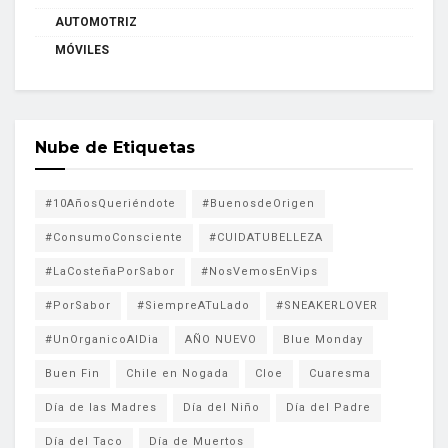
AUTOMOTRIZ
MÓVILES
Nube de Etiquetas
#10AñosQueriéndote
#BuenosdeOrigen
#ConsumoConsciente
#CUIDATUBELLEZA
#LaCosteñaPorSabor
#NosVemosEnVips
#PorSabor
#SiempreATuLado
#SNEAKERLOVER
#UnOrganicoAlDia
AÑO NUEVO
Blue Monday
Buen Fin
Chile en Nogada
Cloe
Cuaresma
Día de las Madres
Día del Niño
Día del Padre
Día del Taco
Día de Muertos