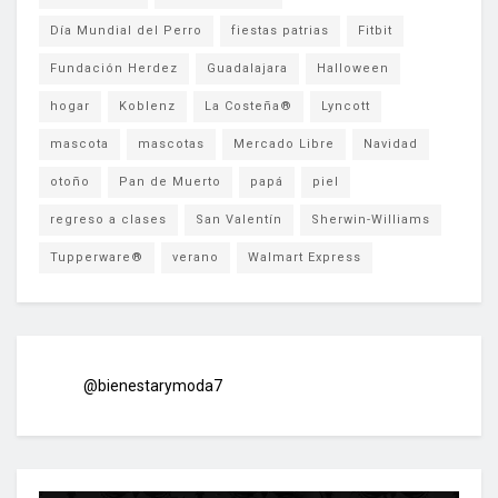
Día Mundial del Perro
fiestas patrias
Fitbit
Fundación Herdez
Guadalajara
Halloween
hogar
Koblenz
La Costeña®
Lyncott
mascota
mascotas
Mercado Libre
Navidad
otoño
Pan de Muerto
papá
piel
regreso a clases
San Valentín
Sherwin-Williams
Tupperware®
verano
Walmart Express
@bienestarymoda7