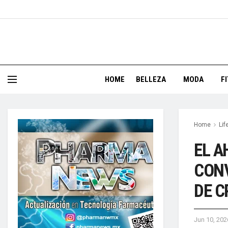
HOME
BELLEZA
MODA
F
Home
Lif
EL A
CONV
DE C
Jun 10, 202