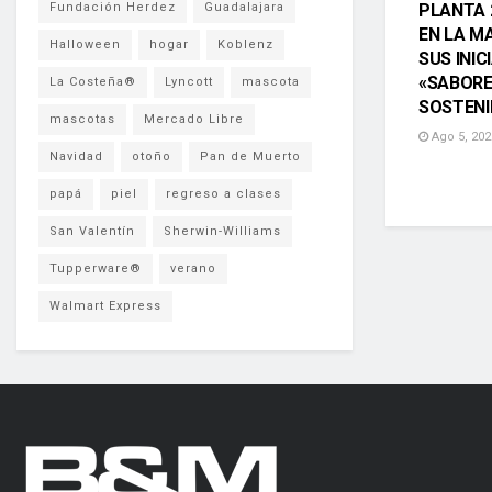
PLANTA 
Fundación Herdez
Guadalajara
EN LA M
Halloween
hogar
Koblenz
SUS INIC
«SABOR
La Costeña®
Lyncott
mascota
SOSTENI
mascotas
Mercado Libre
Ago 5, 202
Navidad
otoño
Pan de Muerto
papá
piel
regreso a clases
San Valentín
Sherwin-Williams
Tupperware®
verano
Walmart Express