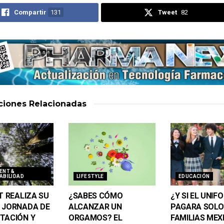
Compartir
131
Tweet
82
aciones
Relacionadas
ENT &
ABILIDAD
LIFESTYLE
EDUCACIÓN
T REALIZA SU
¿SABES CÓMO
¿Y SI EL UNIF
 JORNADA DE
ALCANZAR UN
PAGARA SOLO
TACIÓN Y
ORGAMOS? EL
FAMILIAS MEX