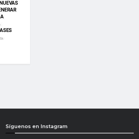
NUEVAS
ENERAR
RA
L
LASES
5k
Síguenos en Instagram