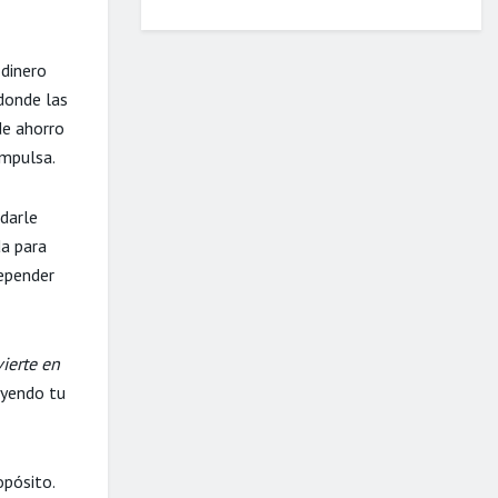
 dinero
donde las
de ahorro
impulsa.
 darle
da para
depender
vierte en
uyendo tu
opósito.