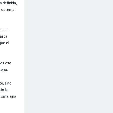
 definida,
n sistema:
rse en
hasta
que el
nes con
teno.
e, sino
sin la
misma, una