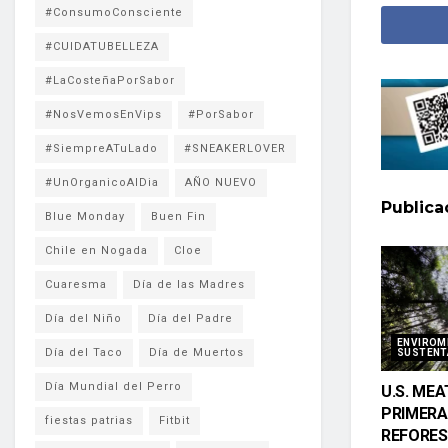
#ConsumoConsciente
#CUIDATUBELLEZA
#LaCosteñaPorSabor
#NosVemosEnVips
#PorSabor
#SiempreATuLado
#SNEAKERLOVER
#UnOrganicoAlDia
AÑO NUEVO
Public
Blue Monday
Buen Fin
Chile en Nogada
Cloe
Cuaresma
Día de las Madres
Día del Niño
Día del Padre
ENVIROM
Día del Taco
Día de Muertos
SUSTENT
Día Mundial del Perro
U.S. MEA
PRIMERA
fiestas patrias
Fitbit
REFORES