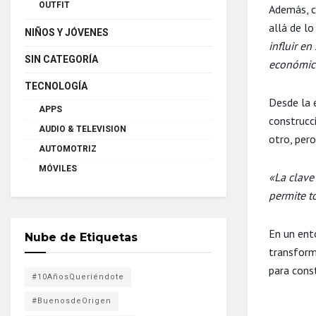
OUTFIT
Además, c
allá de lo
NIÑOS Y JÓVENES
influir e
SIN CATEGORÍA
económic
TECNOLOGÍA
Desde la 
APPS
construcc
AUDIO & TELEVISION
otro, per
AUTOMOTRIZ
MÓVILES
«La clave
permite t
En un ent
Nube de Etiquetas
transform
para const
#10AñosQueriéndote
#BuenosdeOrigen