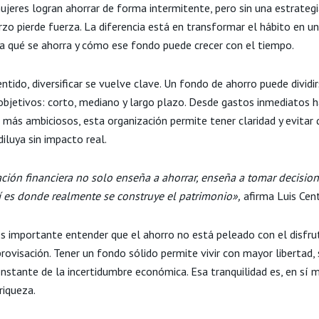
jeres logran ahorrar de forma intermitente, pero sin una estrategia
zo pierde fuerza. La diferencia está en transformar el hábito en u
ara qué se ahorra y cómo ese fondo puede crecer con el tiempo.
ntido, diversificar se vuelve clave. Un fondo de ahorro puede dividi
 objetivos: corto, mediano y largo plazo. Desde gastos inmediatos 
 más ambiciosos, esta organización permite tener claridad y evitar 
diluya sin impacto real.
ción financiera no solo enseña a ahorrar, enseña a tomar decisio
hí es donde realmente se construye el patrimonio»,
afirma Luis Cen
s importante entender que el ahorro no está peleado con el disfrut
rovisación. Tener un fondo sólido permite vivir con mayor libertad, 
onstante de la incertidumbre económica. Esa tranquilidad es, en sí 
riqueza.