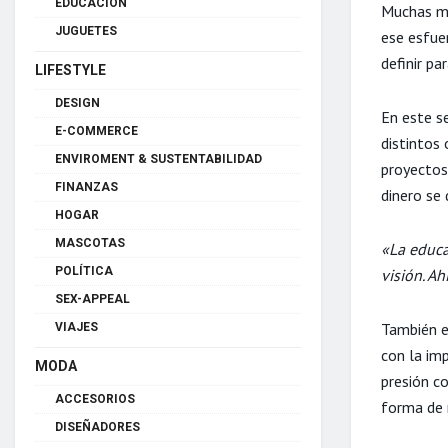
EDUCACIÓN
Muchas mu
JUGUETES
ese esfuer
definir p
LIFESTYLE
DESIGN
En este se
E-COMMERCE
distintos
ENVIROMENT & SUSTENTABILIDAD
proyectos
FINANZAS
dinero se 
HOGAR
MASCOTAS
«La educa
POLÍTICA
visión. A
SEX-APPEAL
También e
VIAJES
con la imp
MODA
presión c
ACCESORIOS
forma de 
DISEÑADORES