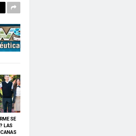
ORME SE
? LAS
ICANAS