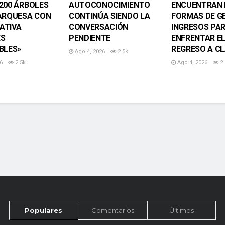
200 ÁRBOLES
AUTOCONOCIMIENTO
ENCUENTRAN 
ARQUESA CON
CONTINÚA SIENDO LA
FORMAS DE G
IATIVA
CONVERSACIÓN
INGRESOS PA
ES
PENDIENTE
ENFRENTAR E
BLES»
REGRESO A C
Ago 4, 2026
2.5k
6
2.5k
Ago 4, 2026
2.
Populares
Comentarios
Últimos