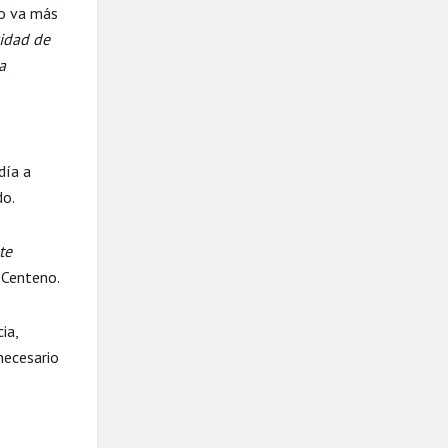
to va más
cidad de
a
día a
do.
te
 Centeno.
ia,
necesario