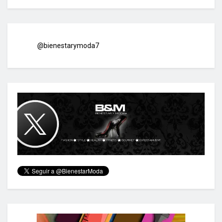
@bienestarymoda7