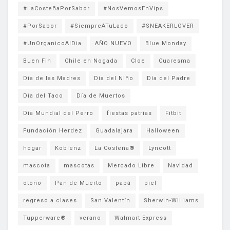
#LaCosteñaPorSabor
#NosVemosEnVips
#PorSabor
#SiempreATuLado
#SNEAKERLOVER
#UnOrganicoAlDia
AÑO NUEVO
Blue Monday
Buen Fin
Chile en Nogada
Cloe
Cuaresma
Día de las Madres
Día del Niño
Día del Padre
Día del Taco
Día de Muertos
Día Mundial del Perro
fiestas patrias
Fitbit
Fundación Herdez
Guadalajara
Halloween
hogar
Koblenz
La Costeña®
Lyncott
mascota
mascotas
Mercado Libre
Navidad
otoño
Pan de Muerto
papá
piel
regreso a clases
San Valentín
Sherwin-Williams
Tupperware®
verano
Walmart Express