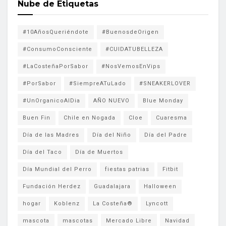
Nube de Etiquetas
#10AñosQueriéndote
#BuenosdeOrigen
#ConsumoConsciente
#CUIDATUBELLEZA
#LaCosteñaPorSabor
#NosVemosEnVips
#PorSabor
#SiempreATuLado
#SNEAKERLOVER
#UnOrganicoAlDia
AÑO NUEVO
Blue Monday
Buen Fin
Chile en Nogada
Cloe
Cuaresma
Día de las Madres
Día del Niño
Día del Padre
Día del Taco
Día de Muertos
Día Mundial del Perro
fiestas patrias
Fitbit
Fundación Herdez
Guadalajara
Halloween
hogar
Koblenz
La Costeña®
Lyncott
mascota
mascotas
Mercado Libre
Navidad