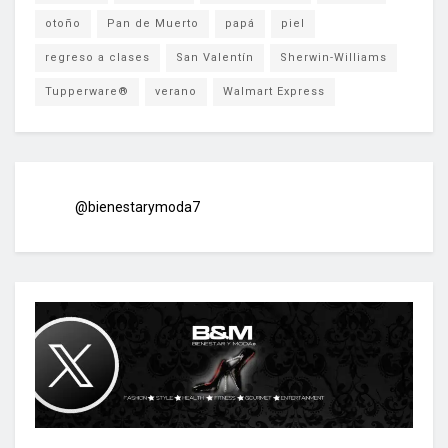
otoño
Pan de Muerto
papá
piel
regreso a clases
San Valentín
Sherwin-Williams
Tupperware®
verano
Walmart Express
@bienestarymoda7