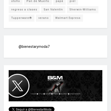
otoño
Pan de Muerto
papá
piel
regreso a clases
San Valentín
Sherwin-Williams
Tupperware®
verano
Walmart Express
@bienestarymoda7