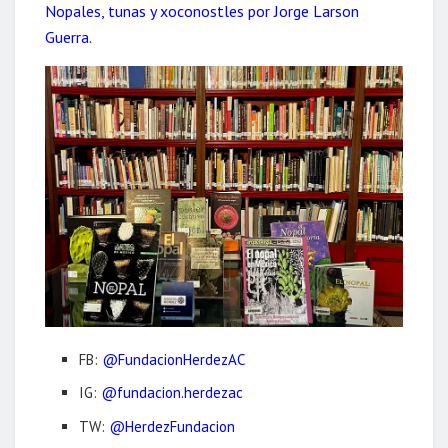
Nopales, tunas y xoconostles por Jorge Larson
Guerra.
FB:
@FundacionHerdezAC
IG:
@fundacion.herdezac
TW:
@HerdezFundacion