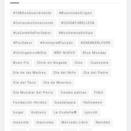
#10AñosQueriéndote
#BuenosdeOrigen
#ConsumoConsciente
#CUIDATUBELLEZA
#LaCosteñaPorSabor
#NosVemosEnVips
#PorSabor
#SiempreATuLado
#SNEAKERLOVER
#UnOrganicoAlDia
AÑO NUEVO
Blue Monday
Buen Fin
Chile en Nogada
Cloe
Cuaresma
Día de las Madres
Día del Niño
Día del Padre
Día del Taco
Día de Muertos
Día Mundial del Perro
fiestas patrias
Fitbit
Fundación Herdez
Guadalajara
Halloween
hogar
Koblenz
La Costeña®
Lyncott
mascota
mascotas
Mercado Libre
Navidad