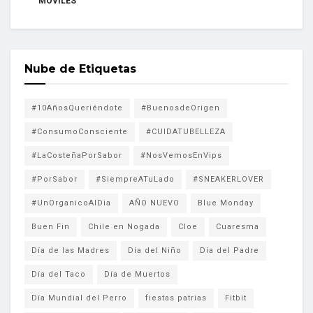
MÓVILES
Nube de Etiquetas
#10AñosQueriéndote
#BuenosdeOrigen
#ConsumoConsciente
#CUIDATUBELLEZA
#LaCosteñaPorSabor
#NosVemosEnVips
#PorSabor
#SiempreATuLado
#SNEAKERLOVER
#UnOrganicoAlDia
AÑO NUEVO
Blue Monday
Buen Fin
Chile en Nogada
Cloe
Cuaresma
Día de las Madres
Día del Niño
Día del Padre
Día del Taco
Día de Muertos
Día Mundial del Perro
fiestas patrias
Fitbit