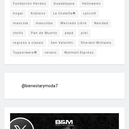
Fundación Herdez
Guadalajara
Halloween
hogar
Koblenz
La Costeña®
Lyncott
mascota
mascotas
Mercado Libre
Navidad
otoño
Pan de Muerto
papá
piel
regreso a clases
San Valentín
Sherwin-Williams
Tupperware®
verano
Walmart Express
@bienestarymoda7