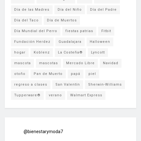
Día de las Madres
Día del Niño
Día del Padre
Día del Taco
Día de Muertos
Día Mundial del Perro
fiestas patrias
Fitbit
Fundación Herdez
Guadalajara
Halloween
hogar
Koblenz
La Costeña®
Lyncott
mascota
mascotas
Mercado Libre
Navidad
otoño
Pan de Muerto
papá
piel
regreso a clases
San Valentín
Sherwin-Williams
Tupperware®
verano
Walmart Express
@bienestarymoda7