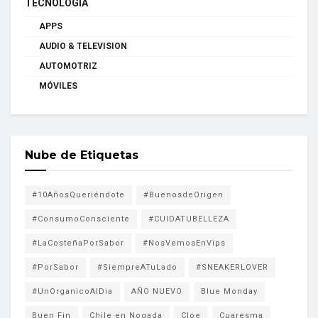
TECNOLOGÍA
APPS
AUDIO & TELEVISION
AUTOMOTRIZ
MÓVILES
Nube de Etiquetas
#10AñosQueriéndote
#BuenosdeOrigen
#ConsumoConsciente
#CUIDATUBELLEZA
#LaCosteñaPorSabor
#NosVemosEnVips
#PorSabor
#SiempreATuLado
#SNEAKERLOVER
#UnOrganicoAlDia
AÑO NUEVO
Blue Monday
Buen Fin
Chile en Nogada
Cloe
Cuaresma