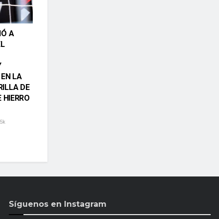
IÓ A
EL
Y
 EN LA
ILLA DE
E HIERRO
5k
Síguenos en Instagram