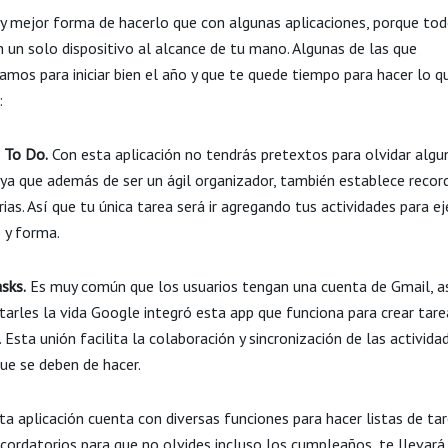
y mejor forma de hacerlo que con algunas aplicaciones, porque tod
n un solo dispositivo al alcance de tu mano. Algunas de las que
mos para iniciar bien el año y que te quede tiempo para hacer lo 
:
 To Do.
Con esta aplicación no tendrás pretextos para olvidar algu
 ya que además de ser un ágil organizador, también establece recor
rias. Así que tu única tarea será ir agregando tus actividades para e
 y forma.
sks.
Es muy común que los usuarios tengan una cuenta de Gmail, a
itarles la vida Google integró esta app que funciona para crear tare
 Esta unión facilita la colaboración y sincronización de las activida
ue se deben de hacer.
a aplicación cuenta con diversas funciones para hacer listas de tar
ecordatorios para que no olvides incluso los cumpleaños, te llevará