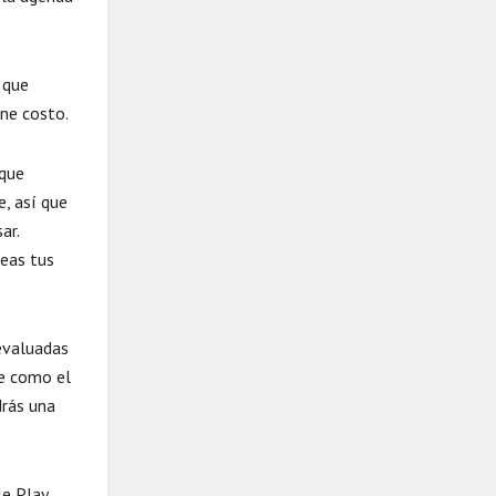
 que
ene costo.
 que
, así que
ar.
veas tus
 evaluadas
ne como el
rás una
le Play