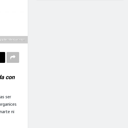
pplication icons
da con
as ser
organices
narte ni