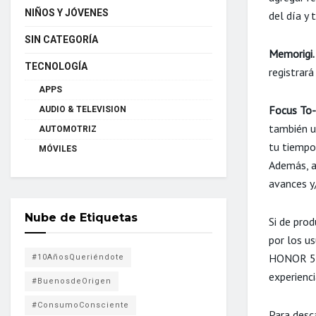
NIÑOS Y JÓVENES
del día y 
SIN CATEGORÍA
Memorigi.
TECNOLOGÍA
registrará
APPS
Focus To
AUDIO & TELEVISION
también u
AUTOMOTRIZ
tu tiempo
MÓVILES
Además, a
avances y
Nube de Etiquetas
Si de prod
por los u
HONOR 50 
#10AñosQueriéndote
experienci
#BuenosdeOrigen
#ConsumoConsciente
Para desc