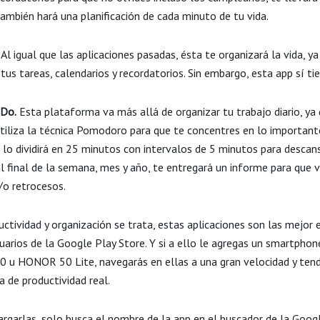
también hará una planificación de cada minuto de tu vida.
Al igual que las aplicaciones pasadas, ésta te organizará la vida, ya
 tus tareas, calendarios y recordatorios. Sin embargo, esta app sí ti
-Do.
Esta plataforma va más allá de organizar tu trabajo diario, ya
tiliza la técnica Pomodoro para que te concentres en lo importante
 lo dividirá en 25 minutos con intervalos de 5 minutos para descans
l final de la semana, mes y año, te entregará un informe para que 
/o retrocesos.
uctividad y organización se trata, estas aplicaciones son las mejor
suarios de la Google Play Store. Y si a ello le agregas un smartpho
u HONOR 50 Lite, navegarás en ellas a una gran velocidad y tend
a de productividad real.
argarlas, solo busca el nombre de la app en el buscador de la Goog