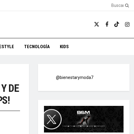
FESTYLE
TECNOLOGÍA
KIDS
@bienestarymoda7
 Y DE
PS!