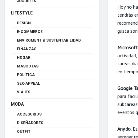
JUGUETES
Hoy no ha
LIFESTYLE
tendrás e
recomenda
DESIGN
gusta son
E-COMMERCE
ENVIROMENT & SUSTENTABILIDAD
Microsoft
FINANZAS
actividad,
HOGAR
tareas dia
MASCOTAS
en tiempo
POLÍTICA
SEX-APPEAL
Google Ta
VIAJES
para facil
subtareas.
MODA
eventos q
ACCESORIOS
DISEÑADORES
Any.do.
Est
OUTFIT
agregar r