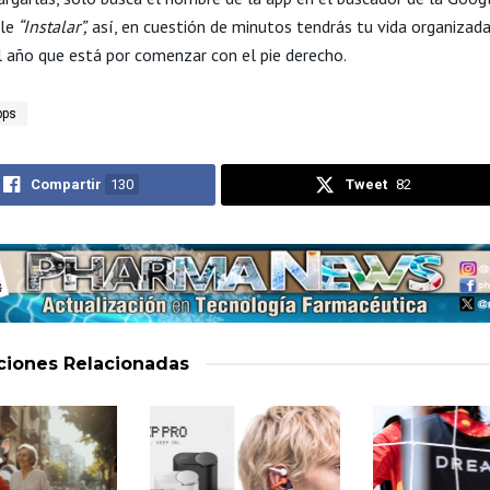
le
“Instalar”,
así, en cuestión de minutos tendrás tu vida organizada
el año que está por comenzar con el pie derecho.
pps
Compartir
130
Tweet
82
aciones
Relacionadas