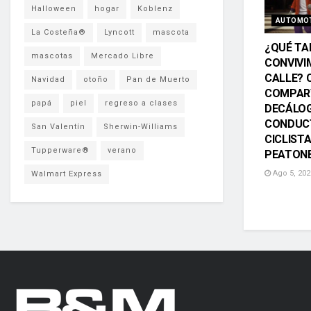
Halloween
hogar
Koblenz
AUTOMO
La Costeña®
Lyncott
mascota
¿QUÉ TA
mascotas
Mercado Libre
CONVIVI
CALLE? 
Navidad
otoño
Pan de Muerto
COMPAR
papá
piel
regreso a clases
DECÁLO
CONDUC
San Valentín
Sherwin-Williams
CICLISTA
Tupperware®
verano
PEATON
Ago 5, 202
Walmart Express