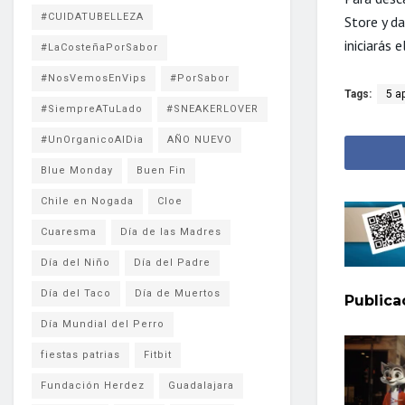
#CUIDATUBELLEZA
Store y da
iniciarás 
#LaCosteñaPorSabor
#NosVemosEnVips
#PorSabor
Tags:
5 a
#SiempreATuLado
#SNEAKERLOVER
#UnOrganicoAlDia
AÑO NUEVO
Blue Monday
Buen Fin
Chile en Nogada
Cloe
Cuaresma
Día de las Madres
Día del Niño
Día del Padre
Día del Taco
Día de Muertos
Public
Día Mundial del Perro
fiestas patrias
Fitbit
Fundación Herdez
Guadalajara