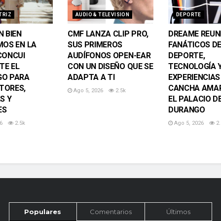
TRIZ
AUDIO & TELEVISION
DEPORTE
N BIEN
CMF LANZA CLIP PRO,
DREAME REUN
MOS EN LA
SUS PRIMEROS
FANÁTICOS D
CONCUI
AUDÍFONOS OPEN-EAR
DEPORTE,
TE EL
CON UN DISEÑO QUE SE
TECNOLOGÍA 
GO PARA
ADAPTA A TI
EXPERIENCIAS
TORES,
CANCHA AMAR
Ago 5, 2026
2.5k
S Y
EL PALACIO D
ES
DURANGO
6
2.5k
Ago 5, 2026
2.
Populares
Comentarios
Últimos