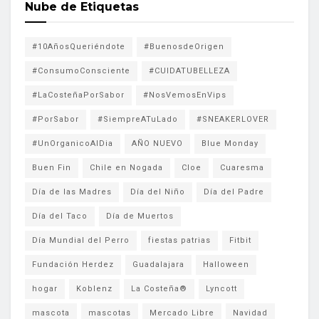
Nube de Etiquetas
#10AñosQueriéndote
#BuenosdeOrigen
#ConsumoConsciente
#CUIDATUBELLEZA
#LaCosteñaPorSabor
#NosVemosEnVips
#PorSabor
#SiempreATuLado
#SNEAKERLOVER
#UnOrganicoAlDia
AÑO NUEVO
Blue Monday
Buen Fin
Chile en Nogada
Cloe
Cuaresma
Día de las Madres
Día del Niño
Día del Padre
Día del Taco
Día de Muertos
Día Mundial del Perro
fiestas patrias
Fitbit
Fundación Herdez
Guadalajara
Halloween
hogar
Koblenz
La Costeña®
Lyncott
mascota
mascotas
Mercado Libre
Navidad