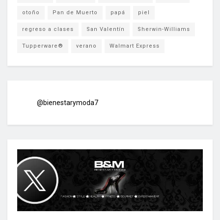
otoño
Pan de Muerto
papá
piel
regreso a clases
San Valentín
Sherwin-Williams
Tupperware®
verano
Walmart Express
@bienestarymoda7