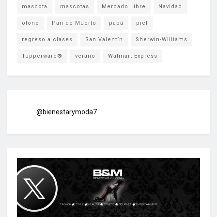
mascota
mascotas
Mercado Libre
Navidad
otoño
Pan de Muerto
papá
piel
regreso a clases
San Valentín
Sherwin-Williams
Tupperware®
verano
Walmart Express
@bienestarymoda7