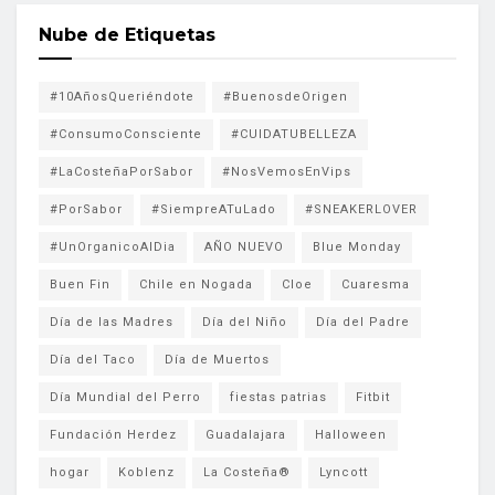
Nube de Etiquetas
#10AñosQueriéndote
#BuenosdeOrigen
#ConsumoConsciente
#CUIDATUBELLEZA
#LaCosteñaPorSabor
#NosVemosEnVips
#PorSabor
#SiempreATuLado
#SNEAKERLOVER
#UnOrganicoAlDia
AÑO NUEVO
Blue Monday
Buen Fin
Chile en Nogada
Cloe
Cuaresma
Día de las Madres
Día del Niño
Día del Padre
Día del Taco
Día de Muertos
Día Mundial del Perro
fiestas patrias
Fitbit
Fundación Herdez
Guadalajara
Halloween
hogar
Koblenz
La Costeña®
Lyncott