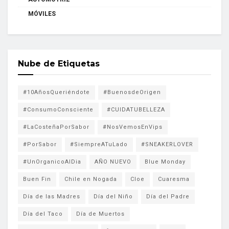
MÓVILES
Nube de Etiquetas
#10AñosQueriéndote
#BuenosdeOrigen
#ConsumoConsciente
#CUIDATUBELLEZA
#LaCosteñaPorSabor
#NosVemosEnVips
#PorSabor
#SiempreATuLado
#SNEAKERLOVER
#UnOrganicoAlDia
AÑO NUEVO
Blue Monday
Buen Fin
Chile en Nogada
Cloe
Cuaresma
Día de las Madres
Día del Niño
Día del Padre
Día del Taco
Día de Muertos