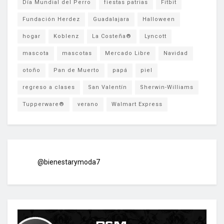
Día Mundial del Perro
fiestas patrias
Fitbit
Fundación Herdez
Guadalajara
Halloween
hogar
Koblenz
La Costeña®
Lyncott
mascota
mascotas
Mercado Libre
Navidad
otoño
Pan de Muerto
papá
piel
regreso a clases
San Valentín
Sherwin-Williams
Tupperware®
verano
Walmart Express
@bienestarymoda7