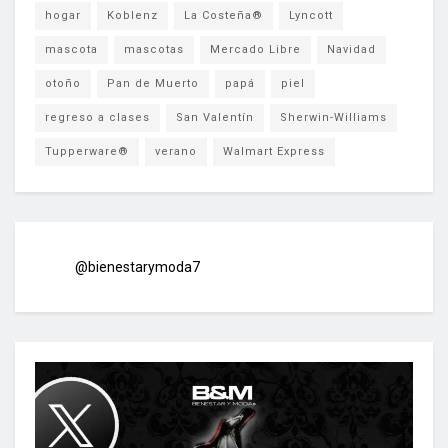
hogar
Koblenz
La Costeña®
Lyncott
mascota
mascotas
Mercado Libre
Navidad
otoño
Pan de Muerto
papá
piel
regreso a clases
San Valentín
Sherwin-Williams
Tupperware®
verano
Walmart Express
@bienestarymoda7