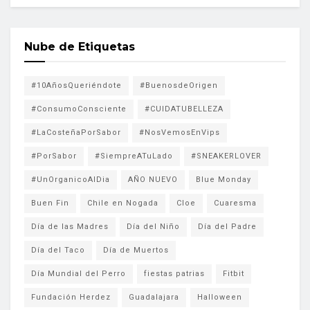
Nube de Etiquetas
#10AñosQueriéndote
#BuenosdeOrigen
#ConsumoConsciente
#CUIDATUBELLEZA
#LaCosteñaPorSabor
#NosVemosEnVips
#PorSabor
#SiempreATuLado
#SNEAKERLOVER
#UnOrganicoAlDia
AÑO NUEVO
Blue Monday
Buen Fin
Chile en Nogada
Cloe
Cuaresma
Día de las Madres
Día del Niño
Día del Padre
Día del Taco
Día de Muertos
Día Mundial del Perro
fiestas patrias
Fitbit
Fundación Herdez
Guadalajara
Halloween