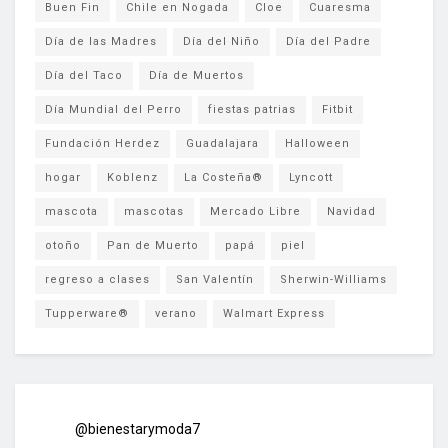
Buen Fin
Chile en Nogada
Cloe
Cuaresma
Día de las Madres
Día del Niño
Día del Padre
Día del Taco
Día de Muertos
Día Mundial del Perro
fiestas patrias
Fitbit
Fundación Herdez
Guadalajara
Halloween
hogar
Koblenz
La Costeña®
Lyncott
mascota
mascotas
Mercado Libre
Navidad
otoño
Pan de Muerto
papá
piel
regreso a clases
San Valentín
Sherwin-Williams
Tupperware®
verano
Walmart Express
@bienestarymoda7