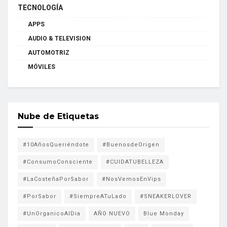
TECNOLOGÍA
APPS
AUDIO & TELEVISION
AUTOMOTRIZ
MÓVILES
Nube de Etiquetas
#10AñosQueriéndote
#BuenosdeOrigen
#ConsumoConsciente
#CUIDATUBELLEZA
#LaCosteñaPorSabor
#NosVemosEnVips
#PorSabor
#SiempreATuLado
#SNEAKERLOVER
#UnOrganicoAlDia
AÑO NUEVO
Blue Monday