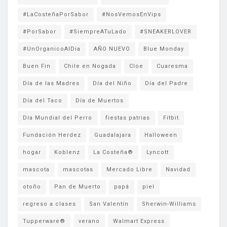
#LaCosteñaPorSabor
#NosVemosEnVips
#PorSabor
#SiempreATuLado
#SNEAKERLOVER
#UnOrganicoAlDia
AÑO NUEVO
Blue Monday
Buen Fin
Chile en Nogada
Cloe
Cuaresma
Día de las Madres
Día del Niño
Día del Padre
Día del Taco
Día de Muertos
Día Mundial del Perro
fiestas patrias
Fitbit
Fundación Herdez
Guadalajara
Halloween
hogar
Koblenz
La Costeña®
Lyncott
mascota
mascotas
Mercado Libre
Navidad
otoño
Pan de Muerto
papá
piel
regreso a clases
San Valentín
Sherwin-Williams
Tupperware®
verano
Walmart Express