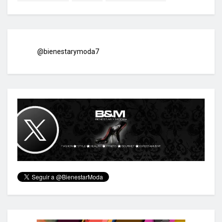
@bienestarymoda7