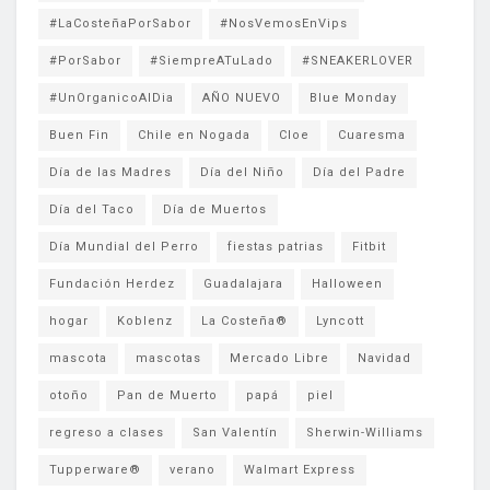
#LaCosteñaPorSabor
#NosVemosEnVips
#PorSabor
#SiempreATuLado
#SNEAKERLOVER
#UnOrganicoAlDia
AÑO NUEVO
Blue Monday
Buen Fin
Chile en Nogada
Cloe
Cuaresma
Día de las Madres
Día del Niño
Día del Padre
Día del Taco
Día de Muertos
Día Mundial del Perro
fiestas patrias
Fitbit
Fundación Herdez
Guadalajara
Halloween
hogar
Koblenz
La Costeña®
Lyncott
mascota
mascotas
Mercado Libre
Navidad
otoño
Pan de Muerto
papá
piel
regreso a clases
San Valentín
Sherwin-Williams
Tupperware®
verano
Walmart Express