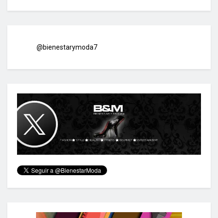
@bienestarymoda7