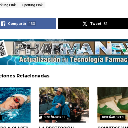
rkling Pink
Sporting Pink
Compartir
130
Tweet
82
aciones
Relacionadas
DISEÑADORES
DISEÑADORES