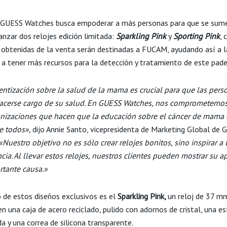
 GUESS Watches busca empoderar a más personas para que se sume
anzar dos relojes edición limitada:
Sparkling Pink
y
Sporting Pink
, 
 obtenidas de la venta serán destinadas a FUCAM, ayudando así a l
 a tener más recursos para la detección y tratamiento de este pad
entización sobre la salud de la mama es crucial para que las pers
cerse cargo de su salud. En GUESS Watches, nos comprometemos
anizaciones que hacen que la educación sobre el cáncer de mama 
e todos»,
dijo Annie Santo, vicepresidenta de Marketing Global de
Nuestro objetivo no es sólo crear relojes bonitos, sino inspirar a 
cia. Al llevar estos relojes, nuestros clientes pueden mostrar su a
rtante causa.»
o de estos diseños exclusivos es el
Sparkling Pink,
un reloj de 37 m
n una caja de acero reciclado, pulido con adornos de cristal, una es
a y una correa de silicona transparente. ​