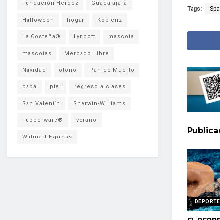
Fundación Herdez
Guadalajara
Tags:
Spa
Halloween
hogar
Koblenz
La Costeña®
Lyncott
mascota
mascotas
Mercado Libre
Navidad
otoño
Pan de Muerto
papá
piel
regreso a clases
San Valentín
Sherwin-Williams
Tupperware®
verano
Public
Walmart Express
DEPORTE