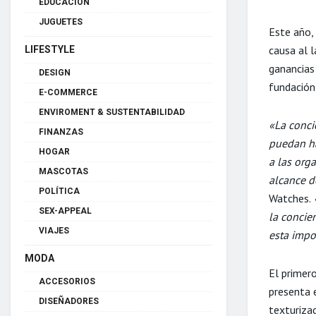
EDUCACIÓN
JUGUETES
Este año,
causa al l
LIFESTYLE
ganancias
DESIGN
fundación
E-COMMERCE
ENVIROMENT & SUSTENTABILIDAD
«La conci
FINANZAS
puedan ha
HOGAR
a las org
MASCOTAS
alcance d
POLÍTICA
Watches.
«
SEX-APPEAL
la concien
VIAJES
esta impo
MODA
El primer
ACCESORIOS
presenta e
DISEÑADORES
texturizad