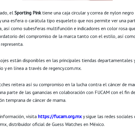
lado, el
Sporting Pink
tiene una caja circular y correa de nylon negro
 y una esfera o carátula tipo esqueleto que nos permite ver una par
a, así como subesferas multifunción e indicadores en color rosa que
rdatorio del compromiso de la marca tanto con el estilo, así com
 representa.
ojes están disponibles en las principales tiendas departamentales y
io y en línea a través de regency.com.mx.
ches reitera así su compromiso en la lucha contra el cáncer de m
na parte de las ganancias en colaboración con FUCAM con el fin de
ión temprana de cáncer de mama.
información, visita
https://fucam.org.mx
y sigue las redes sociales
x, distribuidor oficial de Guess Watches en México.