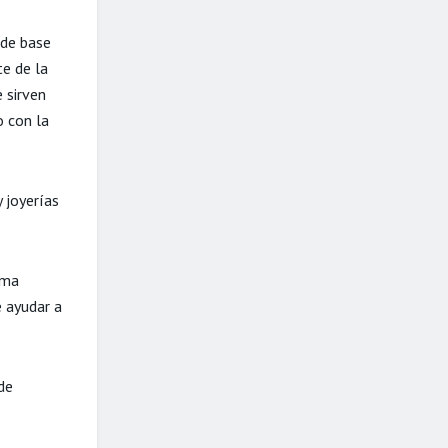
 de base
te de la
 sirven
o con la
 joyerías
ama
 ayudar a
 de