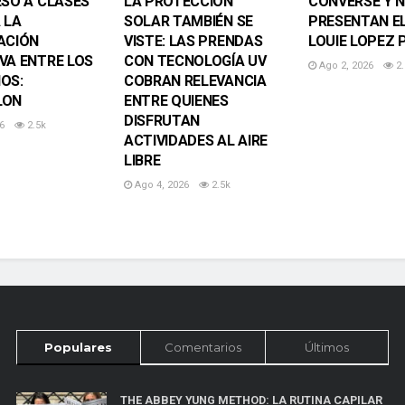
ESO A CLASES
LA PROTECCIÓN
CONVERSE Y 
 LA
SOLAR TAMBIÉN SE
PRESENTAN E
ACIÓN
VISTE: LAS PRENDAS
LOUIE LOPEZ 
VA ENTRE LOS
CON TECNOLOGÍA UV
Ago 2, 2026
2.
OS:
COBRAN RELEVANCIA
LON
ENTRE QUIENES
DISFRUTAN
6
2.5k
ACTIVIDADES AL AIRE
LIBRE
Ago 4, 2026
2.5k
Populares
Comentarios
Últimos
THE ABBEY YUNG METHOD: LA RUTINA CAPILAR