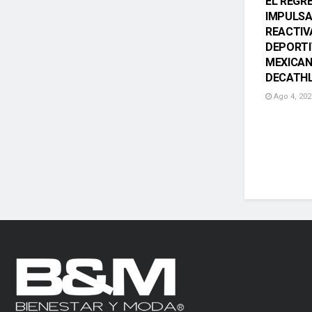
EL REGR
IMPULSA
REACTIV
DEPORTI
MEXICAN
DECATH
Ago 4, 202