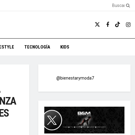
FESTYLE
TECNOLOGÍA
KIDS
@bienestarymoda7
A
ANZA
ES