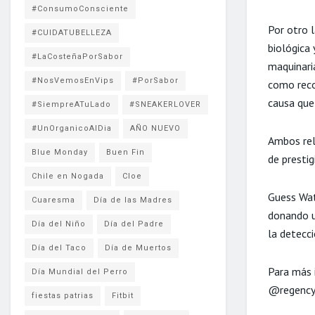
#ConsumoConsciente
Por otro 
#CUIDATUBELLEZA
biológica
#LaCosteñaPorSabor
maquinari
#NosVemosEnVips
#PorSabor
como reco
causa que
#SiempreATuLado
#SNEAKERLOVER
#UnOrganicoAlDia
AÑO NUEVO
Ambos rel
Blue Monday
Buen Fin
de prestig
Chile en Nogada
Cloe
Guess Wat
Cuaresma
Día de las Madres
donando u
Día del Niño
Día del Padre
la detecc
Día del Taco
Día de Muertos
Para más 
Día Mundial del Perro
@regencym
fiestas patrias
Fitbit