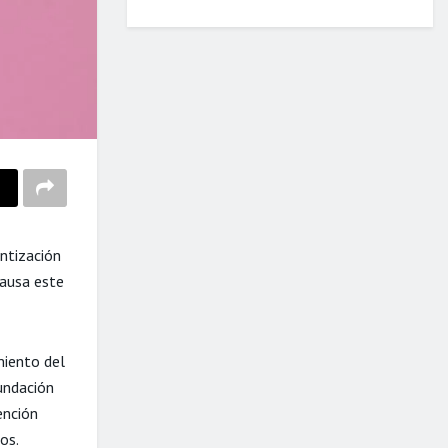
ntización
causa este
miento del
undación
ención
cos.