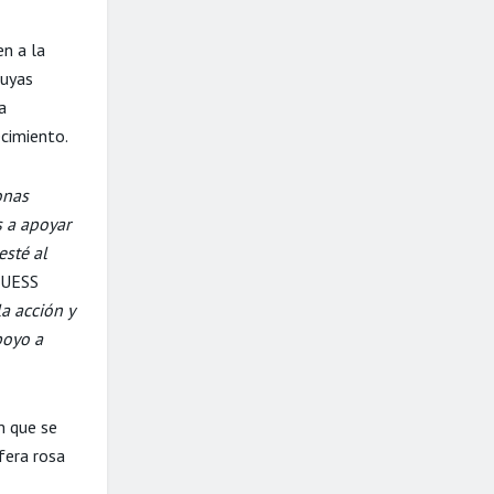
n a la
cuyas
a
ecimiento.
onas
 a apoyar
esté al
 GUESS
la acción y
poyo a
m que se
fera rosa