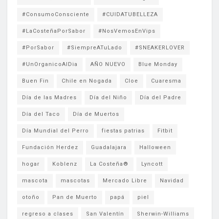
#ConsumoConsciente
#CUIDATUBELLEZA
#LaCosteñaPorSabor
#NosVemosEnVips
#PorSabor
#SiempreATuLado
#SNEAKERLOVER
#UnOrganicoAlDia
AÑO NUEVO
Blue Monday
Buen Fin
Chile en Nogada
Cloe
Cuaresma
Día de las Madres
Día del Niño
Día del Padre
Día del Taco
Día de Muertos
Día Mundial del Perro
fiestas patrias
Fitbit
Fundación Herdez
Guadalajara
Halloween
hogar
Koblenz
La Costeña®
Lyncott
mascota
mascotas
Mercado Libre
Navidad
otoño
Pan de Muerto
papá
piel
regreso a clases
San Valentín
Sherwin-Williams