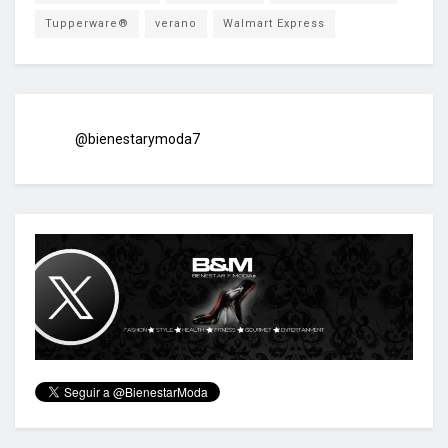
Tupperware®
verano
Walmart Express
@bienestarymoda7