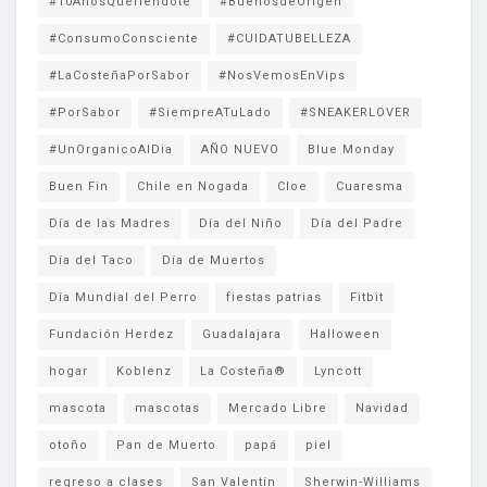
#10AñosQueriéndote
#BuenosdeOrigen
#ConsumoConsciente
#CUIDATUBELLEZA
#LaCosteñaPorSabor
#NosVemosEnVips
#PorSabor
#SiempreATuLado
#SNEAKERLOVER
#UnOrganicoAlDia
AÑO NUEVO
Blue Monday
Buen Fin
Chile en Nogada
Cloe
Cuaresma
Día de las Madres
Día del Niño
Día del Padre
Día del Taco
Día de Muertos
Día Mundial del Perro
fiestas patrias
Fitbit
Fundación Herdez
Guadalajara
Halloween
hogar
Koblenz
La Costeña®
Lyncott
mascota
mascotas
Mercado Libre
Navidad
otoño
Pan de Muerto
papá
piel
regreso a clases
San Valentín
Sherwin-Williams