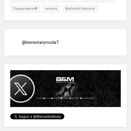
Tupperware®
verano
Walmart Express
@bienestarymoda7