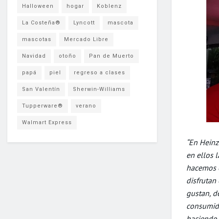
Halloween
hogar
Koblenz
La Costeña®
Lyncott
mascota
mascotas
Mercado Libre
Navidad
otoño
Pan de Muerto
papá
piel
regreso a clases
San Valentín
Sherwin-Williams
Tupperware®
verano
Walmart Express
“En Heinz
en ellos l
hacemos e
disfrutan
gustan, d
consumido
haciendo 