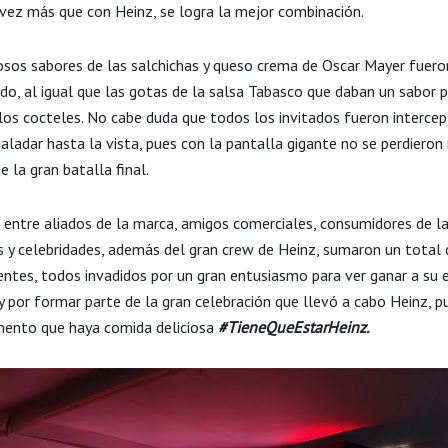
 vez más que con Heinz, se logra la mejor combinación.
iosos sabores de las salchichas y queso crema de Oscar Mayer fuero
do, al igual que las gotas de la salsa Tabasco que daban un sabor p
a los cocteles. No cabe duda que todos los invitados fueron interce
aladar hasta la vista, pues con la pantalla gigante no se perdieron 
 la gran batalla final.
 entre aliados de la marca, amigos comerciales, consumidores de l
rs y celebridades, además del gran crew de Heinz, sumaron un total
entes, todos invadidos por un gran entusiasmo para ver ganar a su 
y por formar parte de la gran celebración que llevó a cabo Heinz, p
ento que haya comida deliciosa
#TieneQueEstarHeinz.