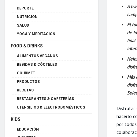
A tra
DEPORTE
camp
NUTRICIÓN
El to
SALUD
de In
YOGA Y MEDITACIÓN
final
FOOD & DRINKS
inter
ALIMENTOS VEGANOS
Heinz
BEBIDAS & CÓCTELES
disfr
GOURMET
Más d
PRODUCTOS
disfr
RECETAS
Sele
RESTAURANTES & CAFETERÍAS
UTENSILIOS & ELECTRODOMÉSTICOS
Disfrutar
hacerlo c
KIDS
por todos
EDUCACIÓN
colaborac