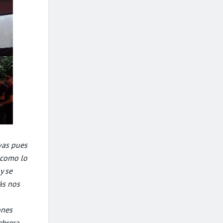
vas pues
l como lo
y se
ás nos
ones
brera,