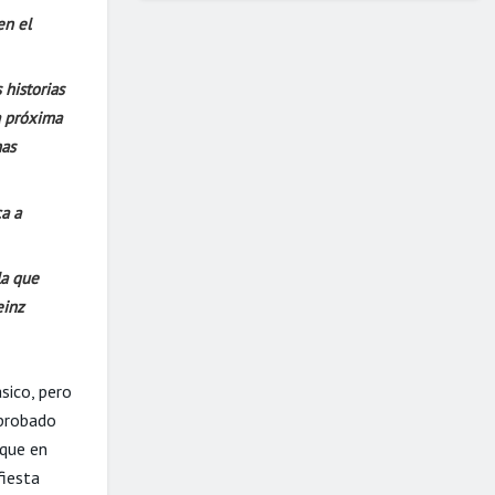
en el
 historias
a próxima
nas
ca a
la que
einz
sico, pero
mprobado
 que en
fiesta