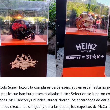
odo Súper Tazón, la comida es parte esencial y en esta fiesta no po
, por lo que hamburgueserías aliadas Heinz Selection se lucieron c
ades. Mr. Blanco’s y Chubbies Burger fueron los encargados de darle
n sus creaciones sin igual y, para las papas, los expertos de McCain