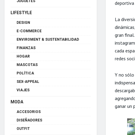
JUGUETES
deportiva 
LIFESTYLE
La divers
DESIGN
dinámicas,
E-COMMERCE
gran fina
ENVIROMENT & SUSTENTABILIDAD
instagram
FINANZAS
cada espa
HOGAR
redes soci
MASCOTAS
POLÍTICA
Y no sólo
SEX-APPEAL
indispensa
descargaba
VIAJES
agregando
MODA
ganar un p
ACCESORIOS
DISEÑADORES
OUTFIT