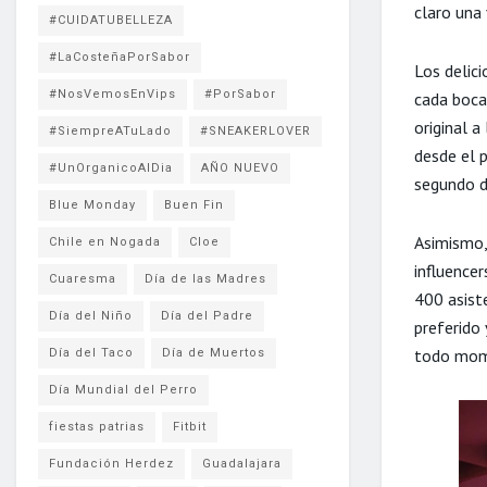
claro una
#CUIDATUBELLEZA
#LaCosteñaPorSabor
Los delic
#NosVemosEnVips
#PorSabor
cada boca
original 
#SiempreATuLado
#SNEAKERLOVER
desde el p
#UnOrganicoAlDia
AÑO NUEVO
segundo de
Blue Monday
Buen Fin
Asimismo,
Chile en Nogada
Cloe
influence
Cuaresma
Día de las Madres
400 asist
Día del Niño
Día del Padre
preferido 
todo mom
Día del Taco
Día de Muertos
Día Mundial del Perro
fiestas patrias
Fitbit
Fundación Herdez
Guadalajara