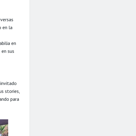
iversas
o en la
bilia en
 en sus
 invitado
s stories,
pando para