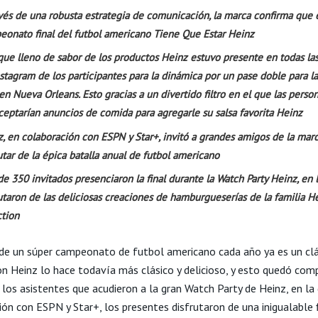
vés de una robusta estrategia de comunicación, la marca confirma que 
eonato final del futbol americano Tiene Que Estar Heinz
que lleno de sabor de los productos Heinz estuvo presente en todas las
stagram de los participantes para la dinámica por un pase doble para l
 en Nueva Orleans. Esto gracias a un divertido filtro en el que las perso
ceptarían anuncios de comida para agregarle su salsa favorita Heinz
, en colaboración con ESPN y Star+, invitó a grandes amigos de la mar
utar de la épica batalla anual de futbol americano
e 350 invitados presenciaron la final durante la Watch Party Heinz, en 
utaron de las deliciosas creaciones de hamburgueserías de la familia H
ction
 de un súper campeonato de futbol americano cada año ya es un clá
on Heinz lo hace todavía más clásico y delicioso, y esto quedó co
 los asistentes que acudieron a la gran Watch Party de Heinz, en la
ión con ESPN y Star+, los presentes disfrutaron de una inigualable 