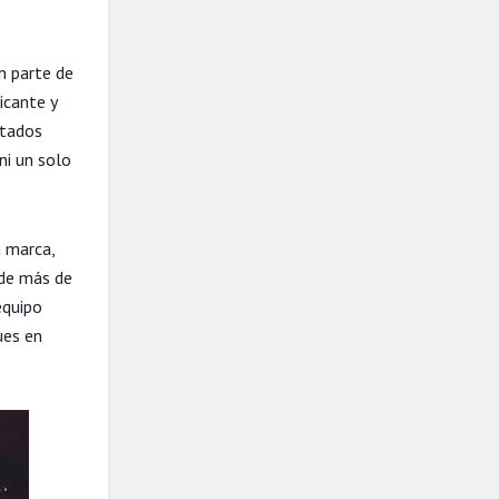
n parte de
icante y
ptados
ni un solo
a marca,
 de más de
equipo
ues en