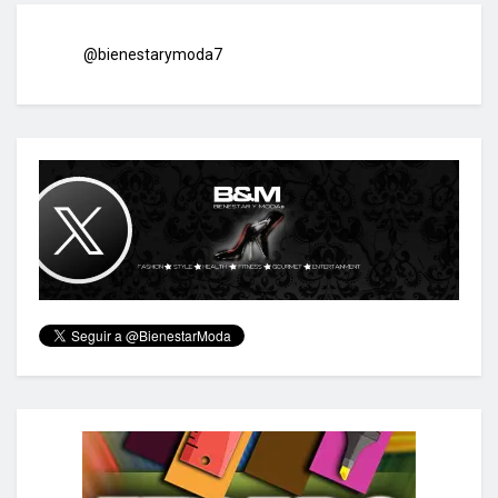
@bienestarymoda7