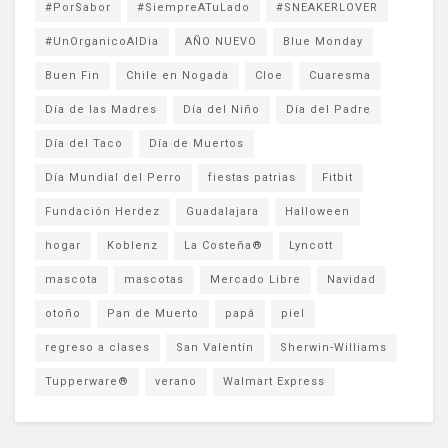
#PorSabor
#SiempreATuLado
#SNEAKERLOVER
#UnOrganicoAlDia
AÑO NUEVO
Blue Monday
Buen Fin
Chile en Nogada
Cloe
Cuaresma
Día de las Madres
Día del Niño
Día del Padre
Día del Taco
Día de Muertos
Día Mundial del Perro
fiestas patrias
Fitbit
Fundación Herdez
Guadalajara
Halloween
hogar
Koblenz
La Costeña®
Lyncott
mascota
mascotas
Mercado Libre
Navidad
otoño
Pan de Muerto
papá
piel
regreso a clases
San Valentín
Sherwin-Williams
Tupperware®
verano
Walmart Express