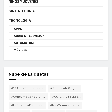
NIÑOS Y JÓVENES
SIN CATEGORÍA
TECNOLOGÍA
APPS
AUDIO & TELEVISION
AUTOMOTRIZ
MÓVILES
Nube de Etiquetas
#10AñosQueriéndote
#BuenosdeOrigen
#ConsumoConsciente
#CUIDATUBELLEZA
#LaCosteñaPorSabor
#NosVemosEnVips